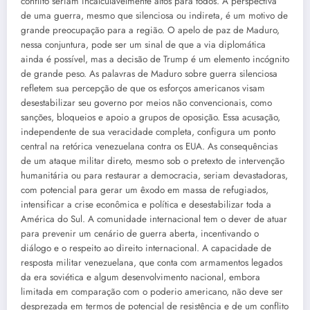
conflito seriam incalculavelmente altos para todos. A perspectiva
de uma guerra, mesmo que silenciosa ou indireta, é um motivo de
grande preocupação para a região. O apelo de paz de Maduro,
nessa conjuntura, pode ser um sinal de que a via diplomática
ainda é possível, mas a decisão de Trump é um elemento incógnito
de grande peso. As palavras de Maduro sobre guerra silenciosa
refletem sua percepção de que os esforços americanos visam
desestabilizar seu governo por meios não convencionais, como
sanções, bloqueios e apoio a grupos de oposição. Essa acusação,
independente de sua veracidade completa, configura um ponto
central na retórica venezuelana contra os EUA. As consequências
de um ataque militar direto, mesmo sob o pretexto de intervenção
humanitária ou para restaurar a democracia, seriam devastadoras,
com potencial para gerar um êxodo em massa de refugiados,
intensificar a crise econômica e política e desestabilizar toda a
América do Sul. A comunidade internacional tem o dever de atuar
para prevenir um cenário de guerra aberta, incentivando o
diálogo e o respeito ao direito internacional. A capacidade de
resposta militar venezuelana, que conta com armamentos legados
da era soviética e algum desenvolvimento nacional, embora
limitada em comparação com o poderio americano, não deve ser
desprezada em termos de potencial de resistência e de um conflito