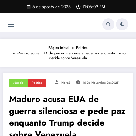
Pular
6 de agosto de 2026
11:06:09 PM
para
o
conteúdo
Página inicial
Política
Maduro acusa EUA de guerra silenciosa e pede paz enquanto Trump
decide sobre Venezuela
Mundo
Política
NovaE
16 De Novembro De 2025
Maduro acusa EUA de
guerra silenciosa e pede paz
enquanto Trump decide
sobre Venezuela