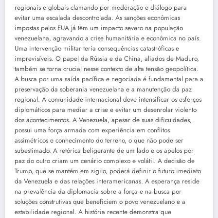
regionais e globais clamando por moderação e diálogo para
evitar uma escalada descontrolada. As sanções econômicas
impostas pelos EUA já têm um impacto severo na população
venezuelana, agravando a crise humanitária e econômica no país.
Uma intervenção militar teria consequências catastróficas e
imprevisíveis. O papel da Rússia e da China, aliados de Maduro,
também se torna crucial nesse contexto de alta tensão geopolítica.
A busca por uma saída pacífica e negociada é fundamental para a
preservação da soberania venezuelana e a manutenção da paz
regional. A comunidade internacional deve intensificar os esforços
diplomáticos para mediar a crise e evitar um desenrolar violento
dos acontecimentos. A Venezuela, apesar de suas dificuldades,
possui uma força armada com experiência em conflitos
assimétricos e conhecimento do terreno, o que não pode ser
subestimado. A retórica beligerante de um lado e os apelos por
paz do outro criam um cenário complexo e volátil. A decisão de
Trump, que se mantém em sigilo, poderá definir o futuro imediato
da Venezuela e das relações interamericanas. A esperança reside
na prevalência da diplomacia sobre a força e na busca por
soluções construtivas que beneficiem o povo venezuelano e a
estabilidade regional. A história recente demonstra que