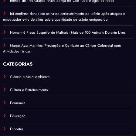
Elenco de Três Graças revive dança de Vale Tudo e agita as redes
Irã confirma danos em usina de enriquecimento de urânio após ataques e
embaixador evita detalhes sobre quantidade de urânio enriquecido
Homem é Preso Suspeito de Maltratar Mais de 100 Animais Durante Lives
Março Azul-Marinho: Prevenção e Combate ao Câncer Colorretal com
Atividades Físicas
CATEGORIAS
Ciência e Meio Ambiente
Cultura e Entretenimento
Economia
Educação
Esportes