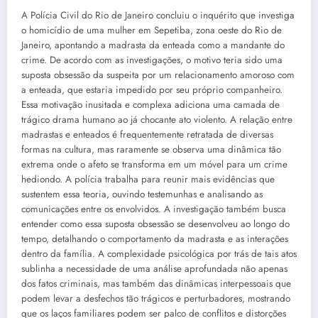
A Polícia Civil do Rio de Janeiro concluiu o inquérito que investiga
o homicídio de uma mulher em Sepetiba, zona oeste do Rio de
Janeiro, apontando a madrasta da enteada como a mandante do
crime. De acordo com as investigações, o motivo teria sido uma
suposta obsessão da suspeita por um relacionamento amoroso com
a enteada, que estaria impedido por seu próprio companheiro.
Essa motivação inusitada e complexa adiciona uma camada de
trágico drama humano ao já chocante ato violento. A relação entre
madrastas e enteados é frequentemente retratada de diversas
formas na cultura, mas raramente se observa uma dinâmica tão
extrema onde o afeto se transforma em um móvel para um crime
hediondo. A polícia trabalha para reunir mais evidências que
sustentem essa teoria, ouvindo testemunhas e analisando as
comunicações entre os envolvidos. A investigação também busca
entender como essa suposta obsessão se desenvolveu ao longo do
tempo, detalhando o comportamento da madrasta e as interações
dentro da família. A complexidade psicológica por trás de tais atos
sublinha a necessidade de uma análise aprofundada não apenas
dos fatos criminais, mas também das dinâmicas interpessoais que
podem levar a desfechos tão trágicos e perturbadores, mostrando
que os laços familiares podem ser palco de conflitos e distorções