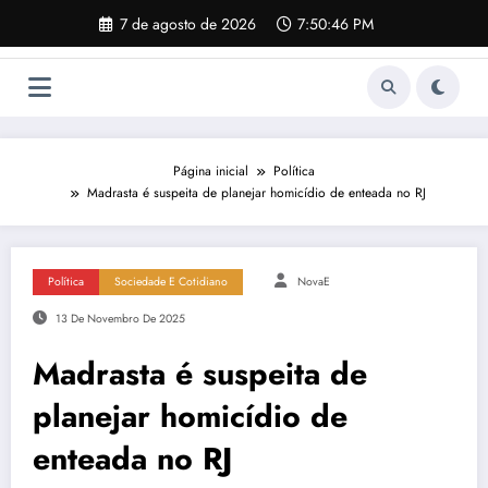
Pular
7 de agosto de 2026
7:50:47 PM
para
o
conteúdo
Página inicial
Política
Madrasta é suspeita de planejar homicídio de enteada no RJ
Política
Sociedade E Cotidiano
NovaE
13 De Novembro De 2025
Madrasta é suspeita de
planejar homicídio de
enteada no RJ