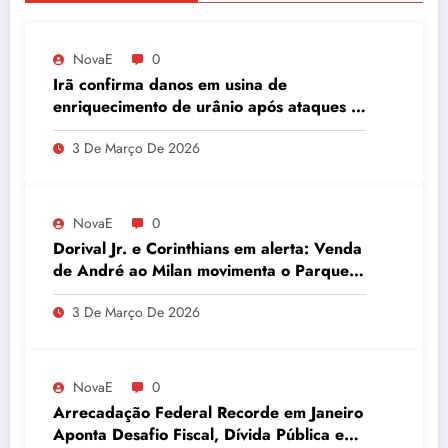
NovaE
0
Irã confirma danos em usina de
enriquecimento de urânio após ataques e
embaixador evita detalhes sobre
3 De Março De 2026
quantidade de urânio enriquecido
NovaE
0
Dorival Jr. e Corinthians em alerta: Venda
de André ao Milan movimenta o Parque
São Jorge
3 De Março De 2026
NovaE
0
Arrecadação Federal Recorde em Janeiro
Aponta Desafio Fiscal, Dívida Pública e