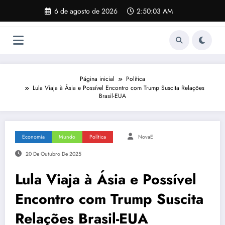
Pular
6 de agosto de 2026
2:50:04 AM
para
o
conteúdo
Página inicial
Política
Lula Viaja à Ásia e Possível Encontro com Trump Suscita Relações
Brasil-EUA
Economia
Mundo
Política
NovaE
20 De Outubro De 2025
Lula Viaja à Ásia e Possível
Encontro com Trump Suscita
Relações Brasil-EUA