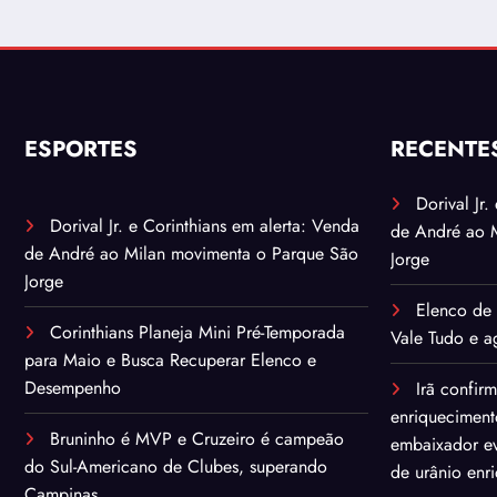
ESPORTES
RECENTE
Dorival Jr
Dorival Jr. e Corinthians em alerta: Venda
de André ao 
de André ao Milan movimenta o Parque São
Jorge
Jorge
Elenco de 
Corinthians Planeja Mini Pré-Temporada
Vale Tudo e ag
para Maio e Busca Recuperar Elenco e
Desempenho
Irã confir
enriqueciment
Bruninho é MVP e Cruzeiro é campeão
embaixador ev
do Sul-Americano de Clubes, superando
de urânio enr
Campinas