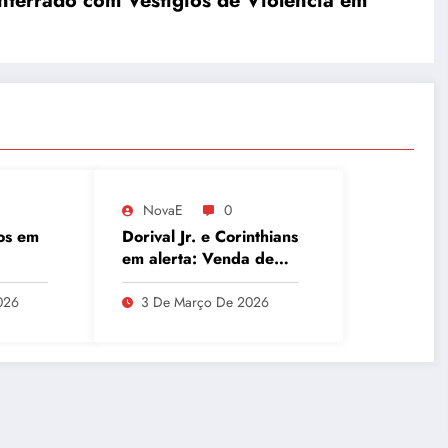
nterrado com Vestígios de Violência em
NovaE
0
os em
Dorival Jr. e Corinthians
em alerta: Venda de
de
André ao Milan
ues e
movimenta o Parque
026
3 De Março De 2026
a
São Jorge
ânio