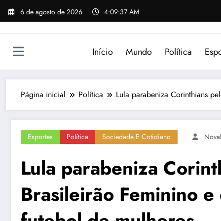
Pular
6 de agosto de 2026
4:09:37 AM
para
o
conteúdo
Início
Mundo
Política
Espo
Página inicial
Política
Lula parabeniza Corinthians pe
Esportes
Política
Sociedade E Cotidiano
Nova
Lula parabeniza Corint
Brasileirão Feminino e
futebol de mulheres