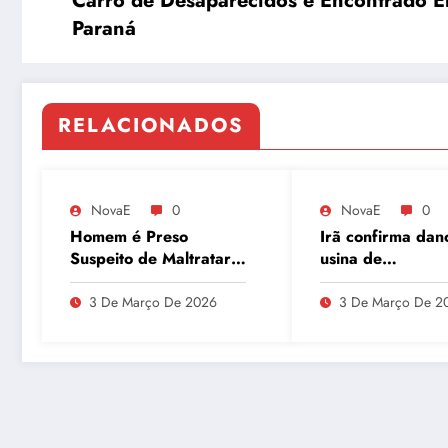
Carro de Desaparecidos é Encontrado E
Paraná
RELACIONADOS
NovaE
0
NovaE
0
Homem é Preso
Irã confirma dan
Suspeito de Maltratar
usina de
Mais de 100 Animais
enriquecimento 
Durante Lives
urânio após ataq
3 De Março De 2026
3 De Março De 2
embaixador evit
detalhes sobre
quantidade de ur
enriquecido