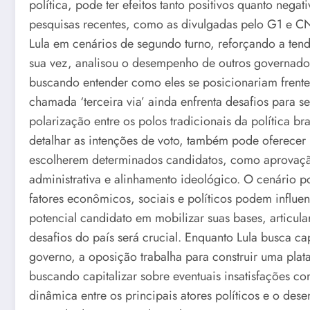
política, pode ter efeitos tanto positivos quanto neg
pesquisas recentes, como as divulgadas pelo G1 e C
Lula em cenários de segundo turno, reforçando a tend
sua vez, analisou o desempenho de outros governador
buscando entender como eles se posicionariam frent
chamada ‘terceira via’ ainda enfrenta desafios para 
polarização entre os polos tradicionais da política b
detalhar as intenções de voto, também pode oferecer i
escolherem determinados candidatos, como aprovaç
administrativa e alinhamento ideológico. O cenário p
fatores econômicos, sociais e políticos podem influe
potencial candidato em mobilizar suas bases, articula
desafios do país será crucial. Enquanto Lula busca c
governo, a oposição trabalha para construir uma plat
buscando capitalizar sobre eventuais insatisfações c
dinâmica entre os principais atores políticos e o des