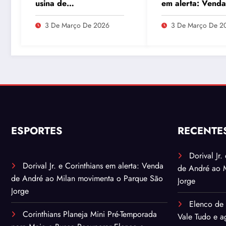
usina de
em alerta: Venda
enriquecimento de
André ao Milan
urânio após ataques e
movimenta o Par
3 De Março De 2026
3 De Março De 2
embaixador evita
São Jorge
detalhes sobre
quantidade de urânio
enriquecido
ESPORTES
RECENTE
Dorival Jr
Dorival Jr. e Corinthians em alerta: Venda
de André ao 
de André ao Milan movimenta o Parque São
Jorge
Jorge
Elenco de 
Corinthians Planeja Mini Pré-Temporada
Vale Tudo e ag