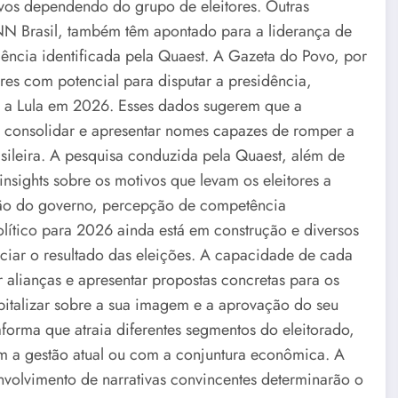
ativos dependendo do grupo de eleitores. Outras
NN Brasil, também têm apontado para a liderança de
ência identificada pela Quaest. A Gazeta do Povo, por
es com potencial para disputar a presidência,
e a Lula em 2026. Esses dados sugerem que a
se consolidar e apresentar nomes capazes de romper a
rasileira. A pesquisa conduzida pela Quaest, além de
nsights sobre os motivos que levam os eleitores a
ão do governo, percepção de competência
olítico para 2026 ainda está em construção e diversos
nciar o resultado das eleições. A capacidade de cada
r alianças e apresentar propostas concretas para os
apitalizar sobre a sua imagem e a aprovação do seu
aforma que atraia diferentes segmentos do eleitorado,
om a gestão atual ou com a conjuntura econômica. A
envolvimento de narrativas convincentes determinarão o