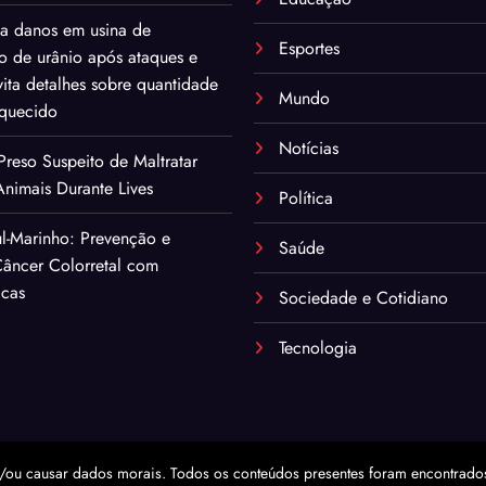
ma danos em usina de
Esportes
o de urânio após ataques e
ita detalhes sobre quantidade
Mundo
iquecido
Notícias
eso Suspeito de Maltratar
nimais Durante Lives
Política
l-Marinho: Prevenção e
Saúde
âncer Colorretal com
icas
Sociedade e Cotidiano
Tecnologia
/ou causar dados morais. Todos os conteúdos presentes foram encontrados 