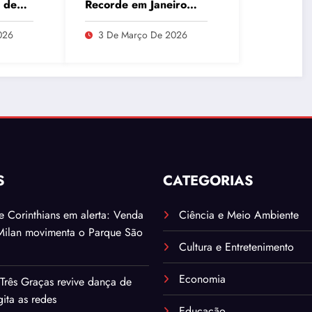
 de
Recorde em Janeiro
Aponta Desafio Fiscal,
que
Dívida Pública e
026
3 De Março De 2026
Inadimplência no Agro
S
CATEGORIAS
. e Corinthians em alerta: Venda
Ciência e Meio Ambiente
Milan movimenta o Parque São
Cultura e Entretenimento
Economia
Três Graças revive dança de
ita as redes
Educação