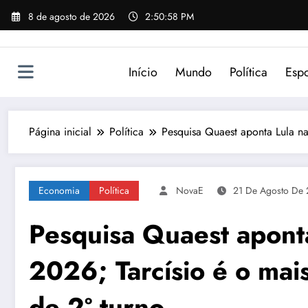
Pular
8 de agosto de 2026
2:50:58 PM
para
o
conteúdo
Início
Mundo
Política
Espo
Página inicial
Política
Pesquisa Quaest aponta Lula na
Economia
Política
NovaE
21 De Agosto De
Pesquisa Quaest aponta
2026; Tarcísio é o mai
de 2º turno