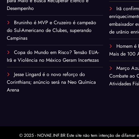
para Maio e Busca Recuperar Elenco e
Desempenho
Irã confir
enriqueciment
Bruninho é MVP e Cruzeiro é campeão
embaixador ev
do Sul-Americano de Clubes, superando
de urânio enr
Campinas
Homem é Pr
Copa do Mundo em Risco? Tensão EUA-
Mais de 100 A
Irã e Violência no México Geram Incertezas
Março Azu
Jesse Lingard é o novo reforço do
Combate ao C
Corinthians; anúncio será na Neo Química
Atividades Fís
Arena
© 2025 - NOVAE.INF.BR Este site não tem intenção de difamar e