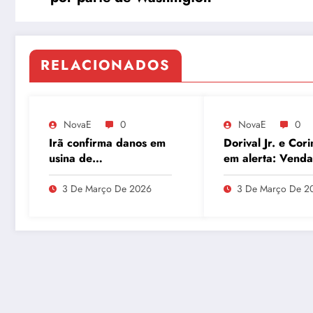
RELACIONADOS
NovaE
0
NovaE
0
Irã confirma danos em
Dorival Jr. e Cori
usina de
em alerta: Venda
enriquecimento de
André ao Milan
urânio após ataques e
movimenta o Par
3 De Março De 2026
3 De Março De 2
embaixador evita
São Jorge
detalhes sobre
quantidade de urânio
enriquecido