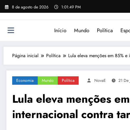
Pular
8 de agosto de 2026
1:01:49 PM
para
o
conteúdo
Início
Mundo
Política
Espo
Página inicial
Política
Lula eleva menções em 85% e ini
Economia
Mundo
Política
NovaE
21 De 
Lula eleva menções em 
internacional contra ta