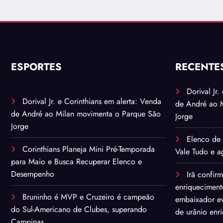
ESPORTES
RECENTE
Dorival Jr
Dorival Jr. e Corinthians em alerta: Venda
de André ao 
de André ao Milan movimenta o Parque São
Jorge
Jorge
Elenco de 
Corinthians Planeja Mini Pré-Temporada
Vale Tudo e ag
para Maio e Busca Recuperar Elenco e
Desempenho
Irã confir
enriqueciment
Bruninho é MVP e Cruzeiro é campeão
embaixador ev
do Sul-Americano de Clubes, superando
de urânio enr
Campinas