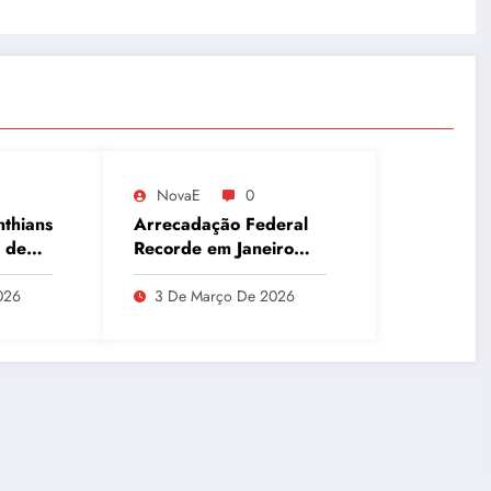
NovaE
0
nthians
Arrecadação Federal
 de
Recorde em Janeiro
Aponta Desafio Fiscal,
que
Dívida Pública e
026
3 De Março De 2026
Inadimplência no Agro