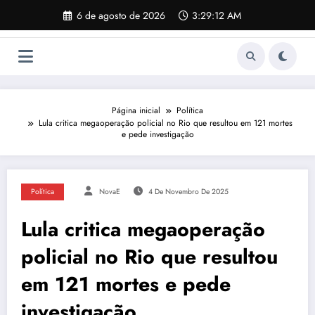
Pular
6 de agosto de 2026
3:29:13 AM
para
o
conteúdo
Página inicial
Política
Lula critica megaoperação policial no Rio que resultou em 121 mortes
e pede investigação
Política
NovaE
4 De Novembro De 2025
Lula critica megaoperação
policial no Rio que resultou
em 121 mortes e pede
investigação