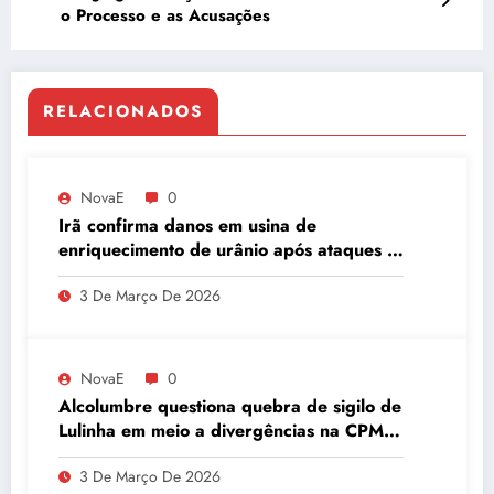
o Processo e as Acusações
RELACIONADOS
NovaE
0
Irã confirma danos em usina de
enriquecimento de urânio após ataques e
embaixador evita detalhes sobre
3 De Março De 2026
quantidade de urânio enriquecido
NovaE
0
Alcolumbre questiona quebra de sigilo de
Lulinha em meio a divergências na CPMI
do INSS
3 De Março De 2026