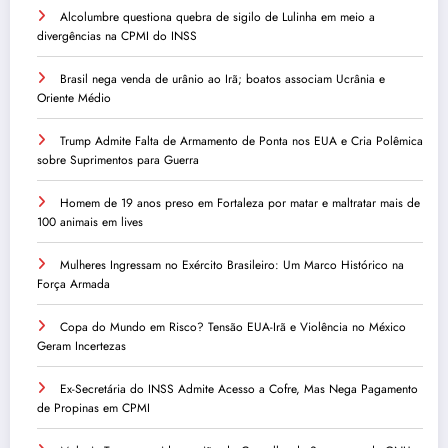
Alcolumbre questiona quebra de sigilo de Lulinha em meio a
divergências na CPMI do INSS
Brasil nega venda de urânio ao Irã; boatos associam Ucrânia e
Oriente Médio
Trump Admite Falta de Armamento de Ponta nos EUA e Cria Polêmica
sobre Suprimentos para Guerra
Homem de 19 anos preso em Fortaleza por matar e maltratar mais de
100 animais em lives
Mulheres Ingressam no Exército Brasileiro: Um Marco Histórico na
Força Armada
Copa do Mundo em Risco? Tensão EUA-Irã e Violência no México
Geram Incertezas
Ex-Secretária do INSS Admite Acesso a Cofre, Mas Nega Pagamento
de Propinas em CPMI