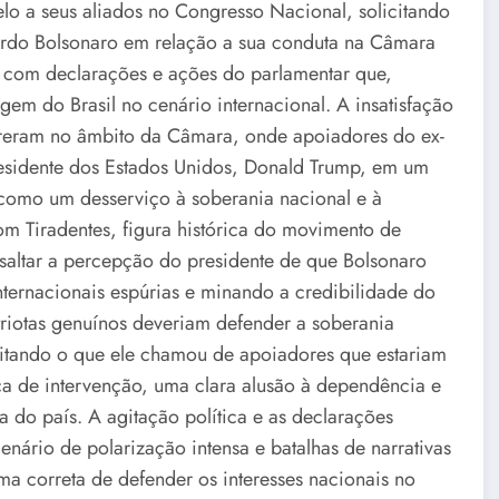
pelo a seus aliados no Congresso Nacional, solicitando
ardo Bolsonaro em relação a sua conduta na Câmara
o com declarações e ações do parlamentar que,
em do Brasil no cenário internacional. A insatisfação
orreram no âmbito da Câmara, onde apoiadores do ex-
residente dos Estados Unidos, Donald Trump, em um
u como um desserviço à soberania nacional e à
m Tiradentes, figura histórica do movimento de
ssaltar a percepção do presidente de que Bolsonaro
internacionais espúrias e minando a credibilidade do
triotas genuínos deveriam defender a soberania
, citando o que ele chamou de apoiadores que estariam
ca de intervenção, uma clara alusão à dependência e
a do país. A agitação política e as declarações
enário de polarização intensa e batalhas de narrativas
rma correta de defender os interesses nacionais no