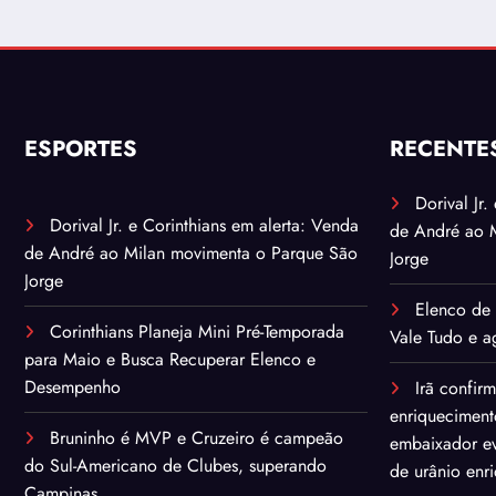
ESPORTES
RECENTE
Dorival Jr
Dorival Jr. e Corinthians em alerta: Venda
de André ao 
de André ao Milan movimenta o Parque São
Jorge
Jorge
Elenco de 
Corinthians Planeja Mini Pré-Temporada
Vale Tudo e ag
para Maio e Busca Recuperar Elenco e
Desempenho
Irã confir
enriqueciment
Bruninho é MVP e Cruzeiro é campeão
embaixador ev
do Sul-Americano de Clubes, superando
de urânio enr
Campinas