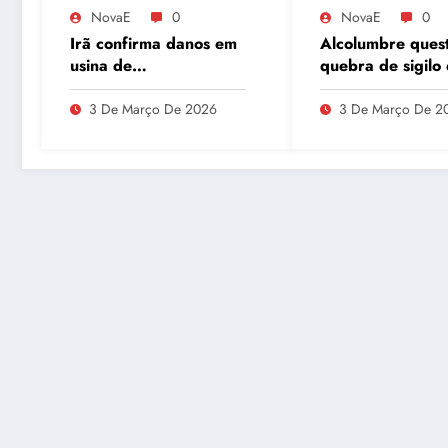
NovaE
0
NovaE
0
Irã confirma danos em
Alcolumbre ques
usina de
quebra de sigilo
enriquecimento de
Lulinha em meio 
urânio após ataques e
divergências na
3 De Março De 2026
3 De Março De 2
embaixador evita
do INSS
detalhes sobre
quantidade de urânio
enriquecido