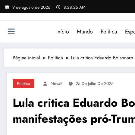
Pular
9 de agosto de 2026
8:28:26 AM
para
o
conteúdo
Início
Mundo
Política
Espo
Página inicial
Política
Lula critica Eduardo Bolsonaro
Política
NovaE
25 De Julho De 2025
Lula critica Eduardo B
manifestações pró-Tru