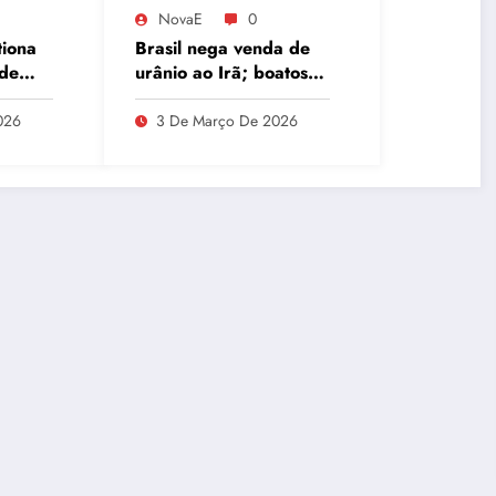
NovaE
0
tiona
Brasil nega venda de
 de
urânio ao Irã; boatos
a
associam Ucrânia e
 CPMI
Oriente Médio
026
3 De Março De 2026