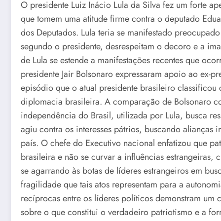
O presidente Luiz Inácio Lula da Silva fez um forte a
que tomem uma atitude firme contra o deputado Edu
dos Deputados. Lula teria se manifestado preocupad
segundo o presidente, desrespeitam o decoro e a imag
de Lula se estende a manifestações recentes que oc
presidente Jair Bolsonaro expressaram apoio ao ex-p
episódio que o atual presidente brasileiro classifico
diplomacia brasileira. A comparação de Bolsonaro co
independência do Brasil, utilizada por Lula, busca re
agiu contra os interesses pátrios, buscando alianças 
país. O chefe do Executivo nacional enfatizou que pa
brasileira e não se curvar a influências estrangeiras
se agarrando às botas de líderes estrangeiros em bus
fragilidade que tais atos representam para a autonomi
recíprocas entre os líderes políticos demonstram um c
sobre o que constitui o verdadeiro patriotismo e a fo