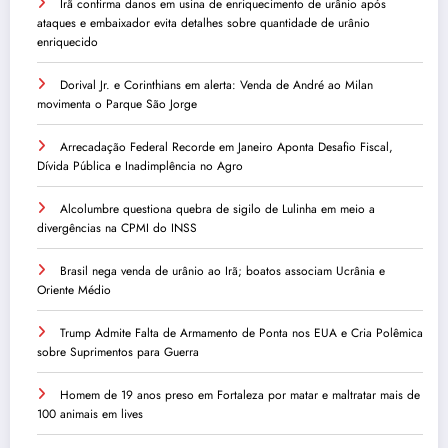
Irã confirma danos em usina de enriquecimento de urânio após
ataques e embaixador evita detalhes sobre quantidade de urânio
enriquecido
Dorival Jr. e Corinthians em alerta: Venda de André ao Milan
movimenta o Parque São Jorge
Arrecadação Federal Recorde em Janeiro Aponta Desafio Fiscal,
Dívida Pública e Inadimplência no Agro
Alcolumbre questiona quebra de sigilo de Lulinha em meio a
divergências na CPMI do INSS
Brasil nega venda de urânio ao Irã; boatos associam Ucrânia e
Oriente Médio
Trump Admite Falta de Armamento de Ponta nos EUA e Cria Polêmica
sobre Suprimentos para Guerra
Homem de 19 anos preso em Fortaleza por matar e maltratar mais de
100 animais em lives