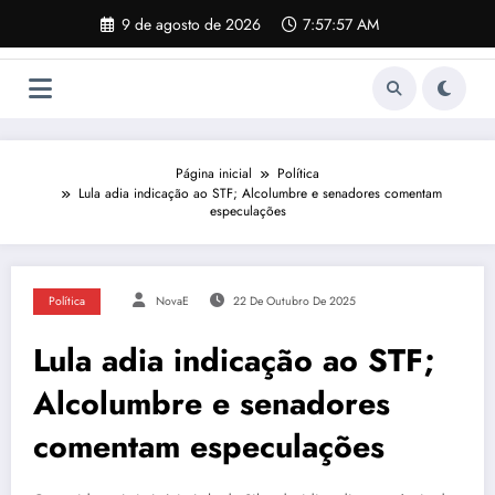
Pular
9 de agosto de 2026
7:57:58 AM
para
o
conteúdo
Página inicial
Política
Lula adia indicação ao STF; Alcolumbre e senadores comentam
especulações
Política
NovaE
22 De Outubro De 2025
Lula adia indicação ao STF;
Alcolumbre e senadores
comentam especulações