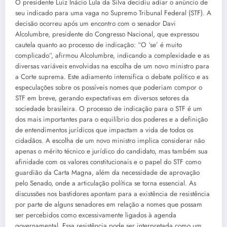
O presidente Luiz Inácio Lula da Silva decidiu adiar o anúncio de
seu indicado para uma vaga no Supremo Tribunal Federal (STF). A
decisão ocorreu após um encontro com o senador Davi
Alcolumbre, presidente do Congresso Nacional, que expressou
cautela quanto ao processo de indicação: “O ‘se’ é muito
complicado”, afirmou Alcolumbre, indicando a complexidade e as
diversas variáveis envolvidas na escolha de um novo ministro para
a Corte suprema. Este adiamento intensifica o debate político e as
especulações sobre os possíveis nomes que poderiam compor o
STF em breve, gerando expectativas em diversos setores da
sociedade brasileira. O processo de indicação para o STF é um
dos mais importantes para o equilíbrio dos poderes e a definição
de entendimentos jurídicos que impactam a vida de todos os
cidadãos. A escolha de um novo ministro implica considerar não
apenas o mérito técnico e jurídico do candidato, mas também sua
afinidade com os valores constitucionais e o papel do STF como
guardião da Carta Magna, além da necessidade de aprovação
pelo Senado, onde a articulação política se torna essencial. As
discussões nos bastidores apontam para a existência de resistência
por parte de alguns senadores em relação a nomes que possam
ser percebidos como excessivamente ligados à agenda
governamental. Essa resistência pode ser interpretada como um