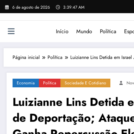
Pular
6 de agosto de 2026
3:39:47 AM
para
o
conteúdo
Início
Mundo
Política
Espo
Página inicial
Política
Luizianne Lins Detida em Isra
Economia
Política
Sociedade E Cotidiano
Nov
Luizianne Lins Detida 
de Deportação; Ataque
Ganha Repercussão Ele