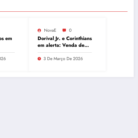
NovaE
0
os em
Dorival Jr. e Corinthians
em alerta: Venda de
de
André ao Milan
ues e
movimenta o Parque
026
3 De Março De 2026
a
São Jorge
ânio