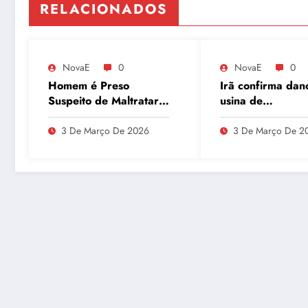
RELACIONADOS
NovaE
0
NovaE
0
Homem é Preso
Irã confirma dan
Suspeito de Maltratar
usina de
Mais de 100 Animais
enriquecimento 
Durante Lives
urânio após ataq
3 De Março De 2026
3 De Março De 2
embaixador evit
detalhes sobre
quantidade de ur
enriquecido