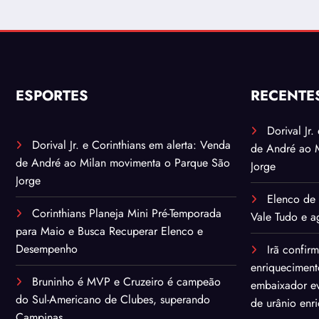
ESPORTES
RECENTE
Dorival Jr
Dorival Jr. e Corinthians em alerta: Venda
de André ao 
de André ao Milan movimenta o Parque São
Jorge
Jorge
Elenco de 
Corinthians Planeja Mini Pré-Temporada
Vale Tudo e ag
para Maio e Busca Recuperar Elenco e
Desempenho
Irã confir
enriqueciment
Bruninho é MVP e Cruzeiro é campeão
embaixador ev
do Sul-Americano de Clubes, superando
de urânio enr
Campinas