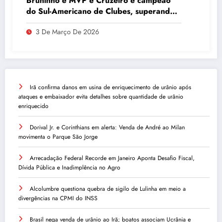
Bruninho é MVP e Cruzeiro é campeão
do Sul-Americano de Clubes, superando
Campinas
3 De Março De 2026
Irã confirma danos em usina de enriquecimento de urânio após
ataques e embaixador evita detalhes sobre quantidade de urânio
enriquecido
Dorival Jr. e Corinthians em alerta: Venda de André ao Milan
movimenta o Parque São Jorge
Arrecadação Federal Recorde em Janeiro Aponta Desafio Fiscal,
Dívida Pública e Inadimplência no Agro
Alcolumbre questiona quebra de sigilo de Lulinha em meio a
divergências na CPMI do INSS
Brasil nega venda de urânio ao Irã; boatos associam Ucrânia e