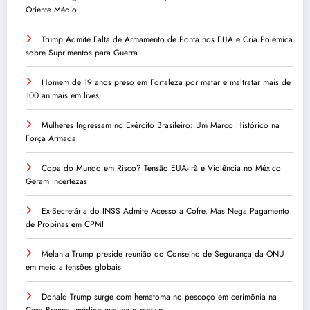
Oriente Médio
Trump Admite Falta de Armamento de Ponta nos EUA e Cria Polêmica
sobre Suprimentos para Guerra
Homem de 19 anos preso em Fortaleza por matar e maltratar mais de
100 animais em lives
Mulheres Ingressam no Exército Brasileiro: Um Marco Histórico na
Força Armada
Copa do Mundo em Risco? Tensão EUA-Irã e Violência no México
Geram Incertezas
Ex-Secretária do INSS Admite Acesso a Cofre, Mas Nega Pagamento
de Propinas em CPMI
Melania Trump preside reunião do Conselho de Segurança da ONU
em meio a tensões globais
Donald Trump surge com hematoma no pescoço em cerimônia na
Casa Branca, médico explica o motivo