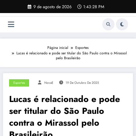
Pular
9 de agosto de 2026
1:43:29 PM
para
o
conteúdo
Página inicial
Esportes
Lucas é relacionado e pode ser titular do São Paulo contra o Mirassol
pelo Brasileirão
Esportes
NovaE
19 De Outubro De 2025
Lucas é relacionado e pode
ser titular do São Paulo
contra o Mirassol pelo
Brasileirão