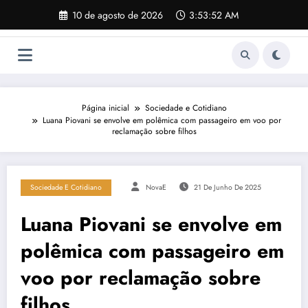
Pular
10 de agosto de 2026
3:53:53 AM
para
o
conteúdo
Página inicial
Sociedade e Cotidiano
Luana Piovani se envolve em polêmica com passageiro em voo por
reclamação sobre filhos
Sociedade E Cotidiano
NovaE
21 De Junho De 2025
Luana Piovani se envolve em
polêmica com passageiro em
voo por reclamação sobre
filhos