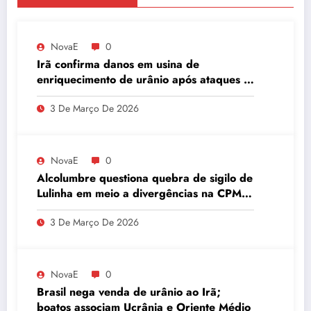
NovaE
0
Irã confirma danos em usina de
enriquecimento de urânio após ataques e
embaixador evita detalhes sobre
3 De Março De 2026
quantidade de urânio enriquecido
NovaE
0
Alcolumbre questiona quebra de sigilo de
Lulinha em meio a divergências na CPMI
do INSS
3 De Março De 2026
NovaE
0
Brasil nega venda de urânio ao Irã;
boatos associam Ucrânia e Oriente Médio