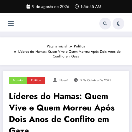
Pular
9 de agosto de 2026
1:56:46 AM
para
o
conteúdo
Página inicial
Política
Líderes do Hamas: Quem Vive e Quem Morreu Após Dois Anos de
Conflito em Gaza
Mundo
Política
NovaE
5 De Outubro De 2025
Líderes do Hamas: Quem
Vive e Quem Morreu Após
Dois Anos de Conflito em
Gaza