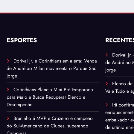
ESPORTES
RECENTE
Dorival Jr
Dorival Jr. e Corinthians em alerta: Venda
de André ao 
de André ao Milan movimenta o Parque São
Jorge
Jorge
Elenco de 
Corinthians Planeja Mini Pré-Temporada
Vale Tudo e ag
para Maio e Busca Recuperar Elenco e
Desempenho
Irã confir
enriqueciment
Bruninho é MVP e Cruzeiro é campeão
embaixador ev
do Sul-Americano de Clubes, superando
de urânio enr
Campinas