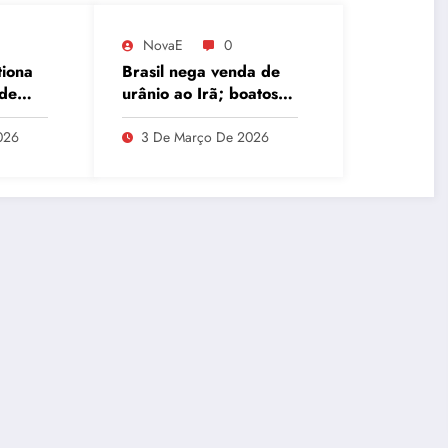
NovaE
0
tiona
Brasil nega venda de
 de
urânio ao Irã; boatos
a
associam Ucrânia e
 CPMI
Oriente Médio
026
3 De Março De 2026