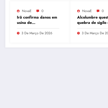
NovaE
0
NovaE
0
Irã confirma danos em
Alcolumbre ques
usina de
quebra de sigilo
enriquecimento de
Lulinha em meio 
urânio após ataques e
divergências na
3 De Março De 2026
3 De Março De 2
embaixador evita
do INSS
detalhes sobre
quantidade de urânio
enriquecido