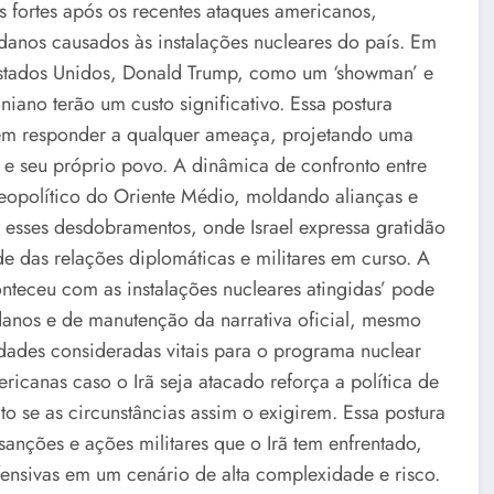
s fortes após os recentes ataques americanos,
danos causados às instalações nucleares do país. Em
 Estados Unidos, Donald Trump, como um ‘showman’ e
aniano terão um custo significativo. Essa postura
 em responder a qualquer ameaça, projetando uma
e seu próprio povo. A dinâmica de confronto entre
geopolítico do Oriente Médio, moldando alianças e
e esses desdobramentos, onde Israel expressa gratidão
 das relações diplomáticas e militares em curso. A
nteceu com as instalações nucleares atingidas’ pode
danos e de manutenção da narrativa oficial, mesmo
idades consideradas vitais para o programa nuclear
icanas caso o Irã seja atacado reforça a política de
o se as circunstâncias assim o exigirem. Essa postura
sanções e ações militares que o Irã tem enfrentado,
fensivas em um cenário de alta complexidade e risco.