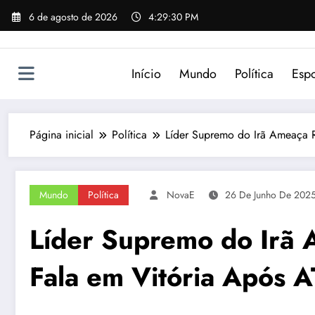
Pular
6 de agosto de 2026
4:29:30 PM
para
o
conteúdo
Início
Mundo
Política
Espo
Página inicial
Política
Líder Supremo do Irã Ameaça 
Mundo
Política
NovaE
26 De Junho De 202
Líder Supremo do Irã 
Fala em Vitória Após