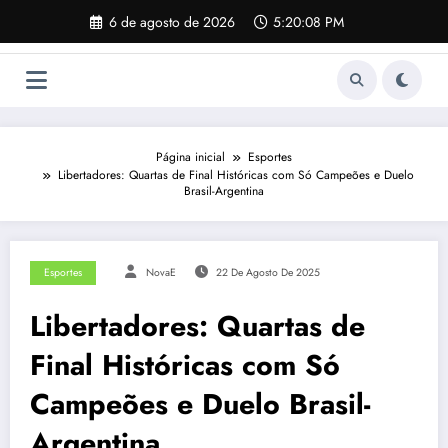
Pular
6 de agosto de 2026
5:20:09 PM
para
o
conteúdo
Página inicial
Esportes
Libertadores: Quartas de Final Históricas com Só Campeões e Duelo
Brasil-Argentina
Esportes
NovaE
22 De Agosto De 2025
Libertadores: Quartas de
Final Históricas com Só
Campeões e Duelo Brasil-
Argentina