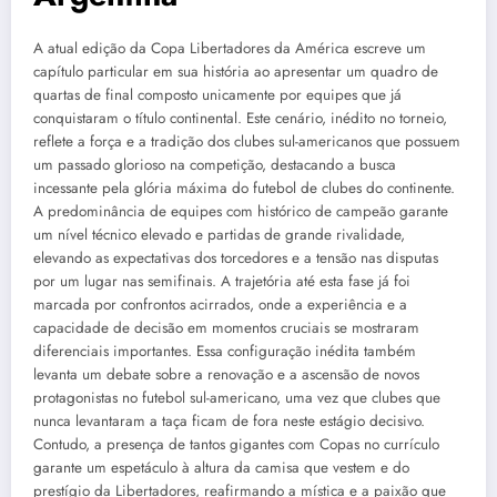
A atual edição da Copa Libertadores da América escreve um
capítulo particular em sua história ao apresentar um quadro de
quartas de final composto unicamente por equipes que já
conquistaram o título continental. Este cenário, inédito no torneio,
reflete a força e a tradição dos clubes sul-americanos que possuem
um passado glorioso na competição, destacando a busca
incessante pela glória máxima do futebol de clubes do continente.
A predominância de equipes com histórico de campeão garante
um nível técnico elevado e partidas de grande rivalidade,
elevando as expectativas dos torcedores e a tensão nas disputas
por um lugar nas semifinais. A trajetória até esta fase já foi
marcada por confrontos acirrados, onde a experiência e a
capacidade de decisão em momentos cruciais se mostraram
diferenciais importantes. Essa configuração inédita também
levanta um debate sobre a renovação e a ascensão de novos
protagonistas no futebol sul-americano, uma vez que clubes que
nunca levantaram a taça ficam de fora neste estágio decisivo.
Contudo, a presença de tantos gigantes com Copas no currículo
garante um espetáculo à altura da camisa que vestem e do
prestígio da Libertadores, reafirmando a mística e a paixão que