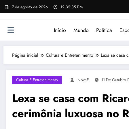
Pular
7 de agosto de 2026
12:32:35 PM
para
o
conteúdo
Início
Mundo
Política
Espo
Página inicial
Cultura e Entretenimento
Lexa se casa 
Cultura E Entretenimento
NovaE
11 De Outubro 
Lexa se casa com Rica
cerimônia luxuosa no R