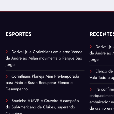
ESPORTES
RECENTE
Dorival Jr
Dorival Jr. e Corinthians em alerta: Venda
de André ao 
de André ao Milan movimenta o Parque São
Jorge
Jorge
Elenco de 
Corinthians Planeja Mini Pré-Temporada
Vale Tudo e ag
para Maio e Busca Recuperar Elenco e
Desempenho
Irã confir
enriqueciment
Bruninho é MVP e Cruzeiro é campeão
embaixador ev
do Sul-Americano de Clubes, superando
de urânio enr
Campinas