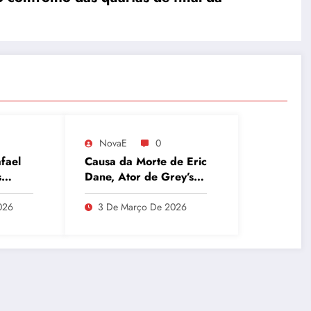
NovaE
0
fael
Causa da Morte de Eric
s
Dane, Ator de Grey’s
apo de
Anatomy, Revelada:
T
Esclerose Lateral
026
3 De Março De 2026
Amiotrófica