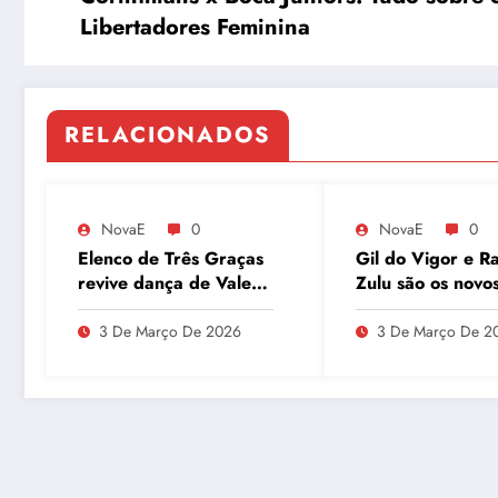
Libertadores Feminina
RELACIONADOS
NovaE
0
NovaE
0
Elenco de Três Graças
Gil do Vigor e Ra
revive dança de Vale
Zulu são os novo
Tudo e agita as redes
integrantes do P
Segunda no GN
3 De Março De 2026
3 De Março De 2