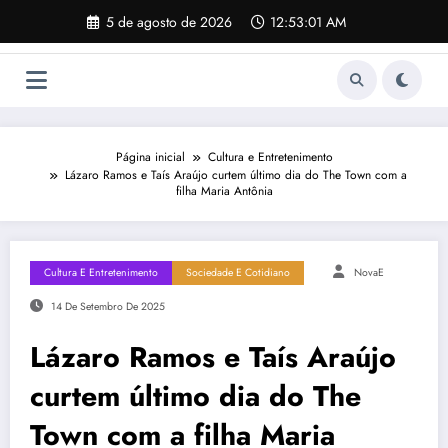
Pular
5 de agosto de 2026
12:53:02 AM
para
o
conteúdo
Página inicial
Cultura e Entretenimento
Lázaro Ramos e Taís Araújo curtem último dia do The Town com a
filha Maria Antônia
Cultura E Entretenimento
Sociedade E Cotidiano
NovaE
14 De Setembro De 2025
Lázaro Ramos e Taís Araújo
curtem último dia do The
Town com a filha Maria