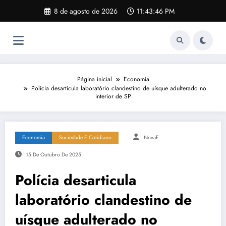
Pular
8 de agosto de 2026
11:43:47 PM
para
o
conteúdo
Página inicial
Economia
Polícia desarticula laboratório clandestino de uísque adulterado no
interior de SP
Economia
Sociedade E Cotidiano
NovaE
15 De Outubro De 2025
Polícia desarticula
laboratório clandestino de
uísque adulterado no