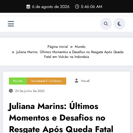
Pular
6 de agosto de 2026
5:46:07 AM
para
o
conteúdo
Página inicial
Mundo
Juliana Marins: Últimos Momentos e Desafios no Resgate Após Queda
Fatal em Vulcão na Indonésia
Mundo
Sociedade E Cotidiano
NovaE
25 De Junho De 2025
Juliana Marins: Últimos
Momentos e Desafios no
Resgate Após Queda Fatal