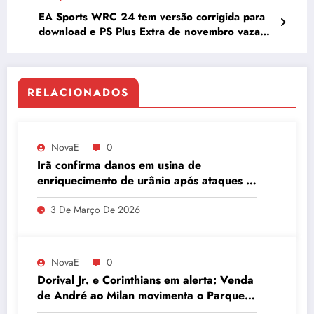
EA Sports WRC 24 tem versão corrigida para
download e PS Plus Extra de novembro vaza
com GTA V
RELACIONADOS
NovaE
0
Irã confirma danos em usina de
enriquecimento de urânio após ataques e
embaixador evita detalhes sobre
3 De Março De 2026
quantidade de urânio enriquecido
NovaE
0
Dorival Jr. e Corinthians em alerta: Venda
de André ao Milan movimenta o Parque
São Jorge