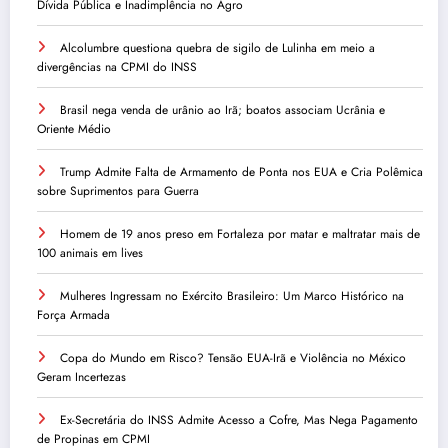
Dívida Pública e Inadimplência no Agro
Alcolumbre questiona quebra de sigilo de Lulinha em meio a
divergências na CPMI do INSS
Brasil nega venda de urânio ao Irã; boatos associam Ucrânia e
Oriente Médio
Trump Admite Falta de Armamento de Ponta nos EUA e Cria Polêmica
sobre Suprimentos para Guerra
Homem de 19 anos preso em Fortaleza por matar e maltratar mais de
100 animais em lives
Mulheres Ingressam no Exército Brasileiro: Um Marco Histórico na
Força Armada
Copa do Mundo em Risco? Tensão EUA-Irã e Violência no México
Geram Incertezas
Ex-Secretária do INSS Admite Acesso a Cofre, Mas Nega Pagamento
de Propinas em CPMI