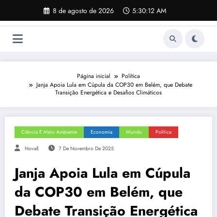
Pular
8 de agosto de 2026
5:30:13 AM
para
o
conteúdo
Página inicial
Política
Janja Apoia Lula em Cúpula da COP30 em Belém, que Debate
Transição Energética e Desafios Climáticos
Ciência E Meio Ambiente
Economia
Mundo
Política
NovaE
7 De Novembro De 2025
Janja Apoia Lula em Cúpula
da COP30 em Belém, que
Debate Transição Energética