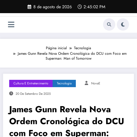
Pular
8 de agosto de 2026
2:45:02 PM
para
o
conteúdo
Página inicial
Tecnologia
James Gunn Revela Nova Ordem Cronológica do DCU com Foco em
Superman: Man of Tomorrow
Cultura E Entretenimento
Tecnologia
NovaE
20 De Setembro De 2025
James Gunn Revela Nova
Ordem Cronológica do DCU
com Foco em Superman: