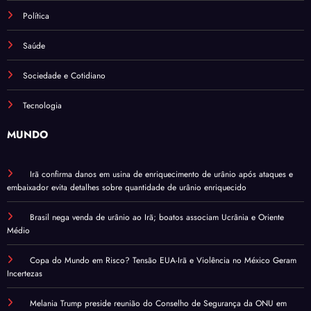
Política
Saúde
Sociedade e Cotidiano
Tecnologia
MUNDO
Irã confirma danos em usina de enriquecimento de urânio após ataques e
embaixador evita detalhes sobre quantidade de urânio enriquecido
Brasil nega venda de urânio ao Irã; boatos associam Ucrânia e Oriente
Médio
Copa do Mundo em Risco? Tensão EUA-Irã e Violência no México Geram
Incertezas
Melania Trump preside reunião do Conselho de Segurança da ONU em