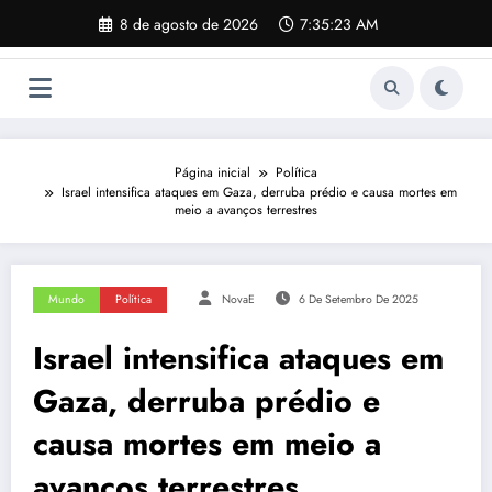
Pular
8 de agosto de 2026
7:35:24 AM
para
o
conteúdo
Página inicial
Política
Israel intensifica ataques em Gaza, derruba prédio e causa mortes em
meio a avanços terrestres
Mundo
Política
NovaE
6 De Setembro De 2025
Israel intensifica ataques em
Gaza, derruba prédio e
causa mortes em meio a
avanços terrestres