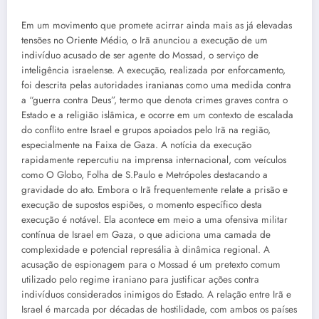
Em um movimento que promete acirrar ainda mais as já elevadas
tensões no Oriente Médio, o Irã anunciou a execução de um
indivíduo acusado de ser agente do Mossad, o serviço de
inteligência israelense. A execução, realizada por enforcamento,
foi descrita pelas autoridades iranianas como uma medida contra
a “guerra contra Deus”, termo que denota crimes graves contra o
Estado e a religião islâmica, e ocorre em um contexto de escalada
do conflito entre Israel e grupos apoiados pelo Irã na região,
especialmente na Faixa de Gaza. A notícia da execução
rapidamente repercutiu na imprensa internacional, com veículos
como O Globo, Folha de S.Paulo e Metrópoles destacando a
gravidade do ato. Embora o Irã frequentemente relate a prisão e
execução de supostos espiões, o momento específico desta
execução é notável. Ela acontece em meio a uma ofensiva militar
contínua de Israel em Gaza, o que adiciona uma camada de
complexidade e potencial represália à dinâmica regional. A
acusação de espionagem para o Mossad é um pretexto comum
utilizado pelo regime iraniano para justificar ações contra
indivíduos considerados inimigos do Estado. A relação entre Irã e
Israel é marcada por décadas de hostilidade, com ambos os países