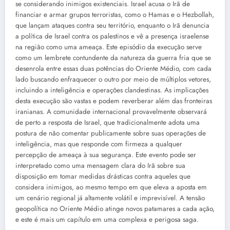
se considerando inimigos existenciais. Israel acusa o Irã de
financiar e armar grupos terroristas, como o Hamas e o Hezbollah,
que lançam ataques contra seu território, enquanto o Irã denuncia
a política de Israel contra os palestinos e vê a presença israelense
na região como uma ameaça. Este episódio da execução serve
como um lembrete contundente da natureza da guerra fria que se
desenrola entre essas duas potências do Oriente Médio, com cada
lado buscando enfraquecer o outro por meio de múltiplos vetores,
incluindo a inteligência e operações clandestinas. As implicações
desta execução são vastas e podem reverberar além das fronteiras
iranianas. A comunidade internacional provavelmente observará
de perto a resposta de Israel, que tradicionalmente adota uma
postura de não comentar publicamente sobre suas operações de
inteligência, mas que responde com firmeza a qualquer
percepção de ameaça à sua segurança. Este evento pode ser
interpretado como uma mensagem clara do Irã sobre sua
disposição em tomar medidas drásticas contra aqueles que
considera inimigos, ao mesmo tempo em que eleva a aposta em
um cenário regional já altamente volátil e imprevisível. A tensão
geopolítica no Oriente Médio atinge novos patamares a cada ação,
e este é mais um capítulo em uma complexa e perigosa saga.