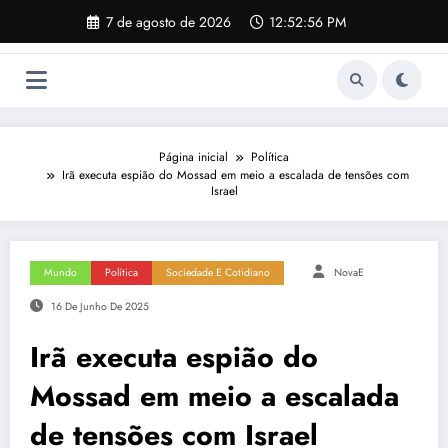
Pular
7 de agosto de 2026
12:52:57 PM
para
o
conteúdo
Página inicial
Política
Irã executa espião do Mossad em meio a escalada de tensões com
Israel
Mundo
Política
Sociedade E Cotidiano
NovaE
16 De Junho De 2025
Irã executa espião do
Mossad em meio a escalada
de tensões com Israel