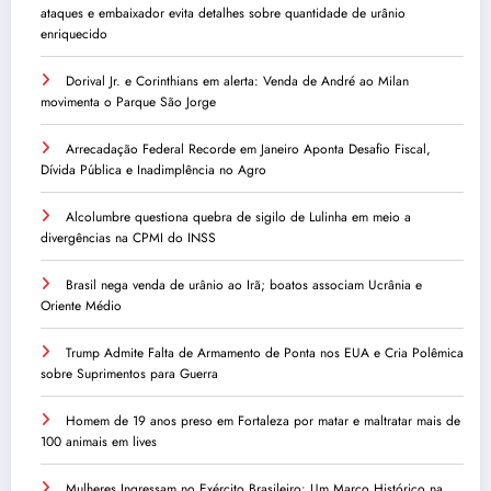
ataques e embaixador evita detalhes sobre quantidade de urânio
enriquecido
Dorival Jr. e Corinthians em alerta: Venda de André ao Milan
movimenta o Parque São Jorge
Arrecadação Federal Recorde em Janeiro Aponta Desafio Fiscal,
Dívida Pública e Inadimplência no Agro
Alcolumbre questiona quebra de sigilo de Lulinha em meio a
divergências na CPMI do INSS
Brasil nega venda de urânio ao Irã; boatos associam Ucrânia e
Oriente Médio
Trump Admite Falta de Armamento de Ponta nos EUA e Cria Polêmica
sobre Suprimentos para Guerra
Homem de 19 anos preso em Fortaleza por matar e maltratar mais de
100 animais em lives
Mulheres Ingressam no Exército Brasileiro: Um Marco Histórico na