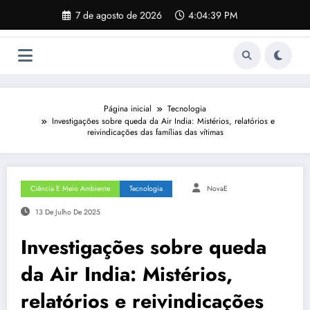
Pular
7 de agosto de 2026
4:04:40 PM
para
o
conteúdo
Página inicial
Tecnologia
Investigações sobre queda da Air India: Mistérios, relatórios e
reivindicações das famílias das vítimas
Ciência E Meio Ambiente
Tecnologia
NovaE
13 De Julho De 2025
Investigações sobre queda
da Air India: Mistérios,
relatórios e reivindicações