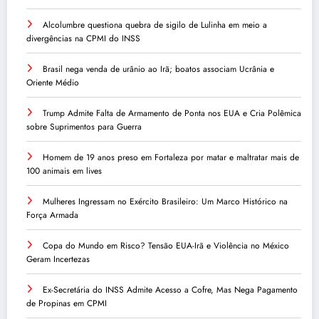
Alcolumbre questiona quebra de sigilo de Lulinha em meio a
divergências na CPMI do INSS
Brasil nega venda de urânio ao Irã; boatos associam Ucrânia e
Oriente Médio
Trump Admite Falta de Armamento de Ponta nos EUA e Cria Polêmica
sobre Suprimentos para Guerra
Homem de 19 anos preso em Fortaleza por matar e maltratar mais de
100 animais em lives
Mulheres Ingressam no Exército Brasileiro: Um Marco Histórico na
Força Armada
Copa do Mundo em Risco? Tensão EUA-Irã e Violência no México
Geram Incertezas
Ex-Secretária do INSS Admite Acesso a Cofre, Mas Nega Pagamento
de Propinas em CPMI