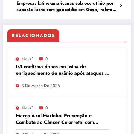
Empresas latino-americanas sob escrutínio por
suposto lucro com genocídio em Gaza; relatora
da ONU sancionada pelos EUA
RELACIONADOS
NovaE
0
Irã confirma danos em usina de
enriquecimento de urânio após ataques e
embaixador evita detalhes sobre
3 De Março De 2026
quantidade de urânio enriquecido
NovaE
0
Março Azul-Marinho: Prevenção e
Combate ao Câncer Colorretal com
Atividades Físicas