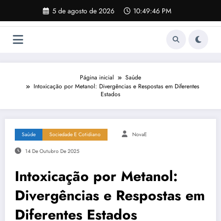
Pular
5 de agosto de 2026
10:49:47 PM
para
o
conteúdo
Página inicial
Saúde
Intoxicação por Metanol: Divergências e Respostas em Diferentes
Estados
Saúde
Sociedade E Cotidiano
NovaE
14 De Outubro De 2025
Intoxicação por Metanol:
Divergências e Respostas em
Diferentes Estados