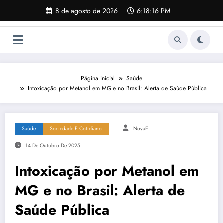
Pular
8 de agosto de 2026
6:18:17 PM
para
o
conteúdo
Página inicial
Saúde
Intoxicação por Metanol em MG e no Brasil: Alerta de Saúde Pública
Saúde
Sociedade E Cotidiano
NovaE
14 De Outubro De 2025
Intoxicação por Metanol em
MG e no Brasil: Alerta de
Saúde Pública