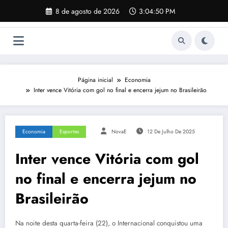
Pular
8 de agosto de 2026
3:04:51 PM
para
o
conteúdo
Página inicial
Economia
Inter vence Vitória com gol no final e encerra jejum no Brasileirão
Economia
Esportes
NovaE
12 De Julho De 2025
Inter vence Vitória com gol
no final e encerra jejum no
Brasileirão
Na noite desta quarta-feira (22), o Internacional conquistou uma