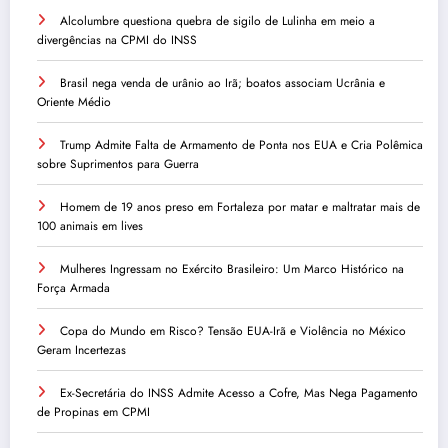
Alcolumbre questiona quebra de sigilo de Lulinha em meio a
divergências na CPMI do INSS
Brasil nega venda de urânio ao Irã; boatos associam Ucrânia e
Oriente Médio
Trump Admite Falta de Armamento de Ponta nos EUA e Cria Polêmica
sobre Suprimentos para Guerra
Homem de 19 anos preso em Fortaleza por matar e maltratar mais de
100 animais em lives
Mulheres Ingressam no Exército Brasileiro: Um Marco Histórico na
Força Armada
Copa do Mundo em Risco? Tensão EUA-Irã e Violência no México
Geram Incertezas
Ex-Secretária do INSS Admite Acesso a Cofre, Mas Nega Pagamento
de Propinas em CPMI