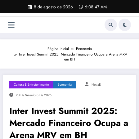
Pular
8 de agosto de 2026
6:08:48 AM
para
o
conteúdo
Página inicial
Economia
Inter Invest Summit 2025: Mercado Financeiro Ocupa a Arena MRV
em BH
Cultura E Entretenimento
Economia
NovaE
20 De Setembro De 2025
Inter Invest Summit 2025:
Mercado Financeiro Ocupa a
Arena MRV em BH