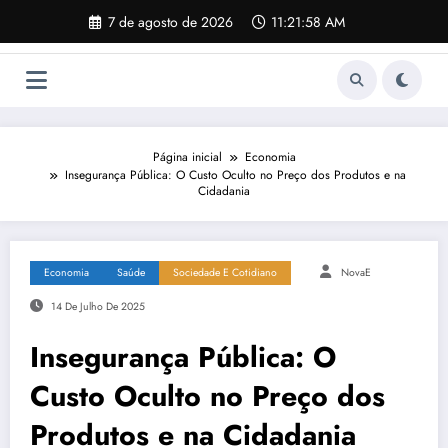
Pular
7 de agosto de 2026
11:21:59 AM
para
o
conteúdo
Página inicial
Economia
Insegurança Pública: O Custo Oculto no Preço dos Produtos e na
Cidadania
Economia
Saúde
Sociedade E Cotidiano
NovaE
14 De Julho De 2025
Insegurança Pública: O
Custo Oculto no Preço dos
Produtos e na Cidadania