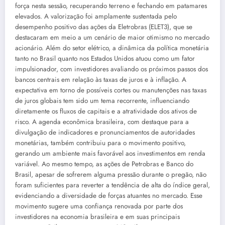
força nesta sessão, recuperando terreno e fechando em patamares
elevados. A valorização foi amplamente sustentada pelo
desempenho positivo das ações da Eletrobras (ELET3), que se
destacaram em meio a um cenário de maior otimismo no mercado
acionário. Além do setor elétrico, a dinâmica da política monetária
tanto no Brasil quanto nos Estados Unidos atuou como um fator
impulsionador, com investidores avaliando os próximos passos dos
bancos centrais em relação às taxas de juros e à inflação. A
expectativa em torno de possíveis cortes ou manutenções nas taxas
de juros globais tem sido um tema recorrente, influenciando
diretamente os fluxos de capitais e a atratividade dos ativos de
risco. A agenda econômica brasileira, com destaque para a
divulgação de indicadores e pronunciamentos de autoridades
monetárias, também contribuiu para o movimento positivo,
gerando um ambiente mais favorável aos investimentos em renda
variável. Ao mesmo tempo, as ações de Petrobras e Banco do
Brasil, apesar de sofrerem alguma pressão durante o pregão, não
foram suficientes para reverter a tendência de alta do índice geral,
evidenciando a diversidade de forças atuantes no mercado. Esse
movimento sugere uma confiança renovada por parte dos
investidores na economia brasileira e em suas principais