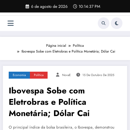
Pular
6 de agosto de 2026
10:14:38 PM
para
o
conteúdo
Página inicial
Política
Ibovespa Sobe com Eletrobras e Política Monetária; Dólar Cai
Economia
Política
NovaE
15 De Outubro De 2025
Ibovespa Sobe com
Eletrobras e Política
Monetária; Dólar Cai
O principal índice da bolsa brasileira, o Ibovespa, demonstrou