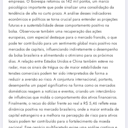
empresas. O Ibovespa retomou os 142 mil pontos, um marco
psicológico importante que pode sinalizar uma consolidação da
tendência de alta no curto prazo. A análise desses indicadores
econômicos e políticos se torna crucial para entender as projeções
futuras e a sustentabilidade desse comportamento positivo na
bolsa. Observou-se também uma recuperação das ações
europeias, com especial destaque para o mercado francês, o que
pode ter contribuído para um sentimento global mais positivo nos
mercados de capitais, influenciando indiretamente o desempenho
da bolsa brasileira e alimentando o otimismo para os próximos
dias. A relação entre Estados Unidos e China também esteve no
radar, mas os sinais de trégua ou de maior estabilidade nas
tensões comerciais podem ter sido interpretados de forma a
reduzir a aversão ao risco. A conjuntura internacional, portanto,
desempenha um papel significativo na forma como os mercados
domésticos reagem a notícias e eventos, criando um intercâmbio
de influências que molda o comportamento dos ativos financeiros.
Finalmente, o recuo do dólar frente ao real a R$ 5,46 reflete essa
dinâmica positiva no mercado brasileiro, onde a maior entrada de
capital estrangeiro e a melhora na percepção de risco para ativos
locais podem ter contribuído para o fortalecimento da moeda
nacional. Esse cenário multifacetado exige uma análise contínua e