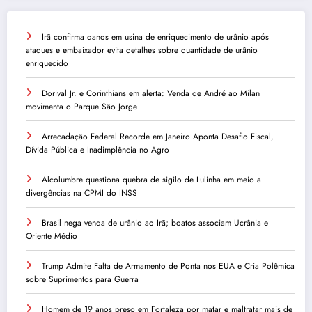
Irã confirma danos em usina de enriquecimento de urânio após
ataques e embaixador evita detalhes sobre quantidade de urânio
enriquecido
Dorival Jr. e Corinthians em alerta: Venda de André ao Milan
movimenta o Parque São Jorge
Arrecadação Federal Recorde em Janeiro Aponta Desafio Fiscal,
Dívida Pública e Inadimplência no Agro
Alcolumbre questiona quebra de sigilo de Lulinha em meio a
divergências na CPMI do INSS
Brasil nega venda de urânio ao Irã; boatos associam Ucrânia e
Oriente Médio
Trump Admite Falta de Armamento de Ponta nos EUA e Cria Polêmica
sobre Suprimentos para Guerra
Homem de 19 anos preso em Fortaleza por matar e maltratar mais de