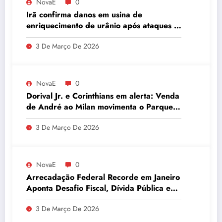
NovaE
0
Irã confirma danos em usina de
enriquecimento de urânio após ataques e
embaixador evita detalhes sobre
3 De Março De 2026
quantidade de urânio enriquecido
NovaE
0
Dorival Jr. e Corinthians em alerta: Venda
de André ao Milan movimenta o Parque
São Jorge
3 De Março De 2026
NovaE
0
Arrecadação Federal Recorde em Janeiro
Aponta Desafio Fiscal, Dívida Pública e
Inadimplência no Agro
3 De Março De 2026