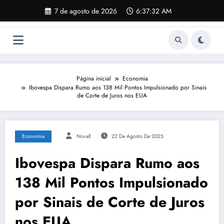
Pular
7 de agosto de 2026
6:37:33 AM
para
o
conteúdo
Página inicial
Economia
Ibovespa Dispara Rumo aos 138 Mil Pontos Impulsionado por Sinais
de Corte de Juros nos EUA
Economia
NovaE
22 De Agosto De 2025
Ibovespa Dispara Rumo aos
138 Mil Pontos Impulsionado
por Sinais de Corte de Juros
nos EUA