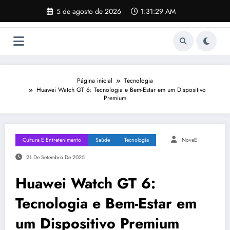
Pular
5 de agosto de 2026
1:31:29 AM
para
o
conteúdo
Página inicial
Tecnologia
Huawei Watch GT 6: Tecnologia e Bem-Estar em um Dispositivo
Premium
Cultura E Entretenimento
Saúde
Tecnologia
NovaE
21 De Setembro De 2025
Huawei Watch GT 6:
Tecnologia e Bem-Estar em
um Dispositivo Premium