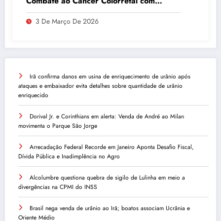
Combate ao Câncer Colorretal com
Atividades Físicas
3 De Março De 2026
Irã confirma danos em usina de enriquecimento de urânio após
ataques e embaixador evita detalhes sobre quantidade de urânio
enriquecido
Dorival Jr. e Corinthians em alerta: Venda de André ao Milan
movimenta o Parque São Jorge
Arrecadação Federal Recorde em Janeiro Aponta Desafio Fiscal,
Dívida Pública e Inadimplência no Agro
Alcolumbre questiona quebra de sigilo de Lulinha em meio a
divergências na CPMI do INSS
Brasil nega venda de urânio ao Irã; boatos associam Ucrânia e
Oriente Médio