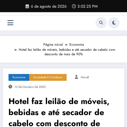
Pular
6 de agosto de 2026
3:02:26 PM
para
o
conteúdo
Página inicial
Economia
Hotel faz leilão de móveis, bebidas e até secador de cabelo com
desconto de mais de 90%
Economia
Sociedade E Cotidiano
NovaE
13 De Outubro De 2025
Hotel faz leilão de móveis,
bebidas e até secador de
cabelo com desconto de