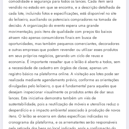
comodidade e segurança para todos os lances. Cada item será
vendido no estado em que se encontra, e a descrição detalhada de
cada lote, incluindo fotos e especificações, está disponível no site
do leiloeiro, auxiliando os potenciais compradores na tomada de
decisão. A organização do evento espera uma grande
movimentação, pois itens de qualidade com preços tão baixos
atraem não apenas consumidores finais em busca de
oportunidades, mas também pequenos comerciantes, decoradores
e outras empresas que podem revender ou utilizar esses produtos
em seus próprios negócios, gerando um ciclo de reuso e
economia. É importante ressaltar que o leilão é aberto a todos, sem
a necessidade de cadastro em órgãos de classe, apenas um
registro básico na plataforma online. A visitação aos lotes pode ser
realizada mediante agendamento prévio, conforme as orientações
divulgadas pelo leiloeiro, o que é fundamental para aqueles que
desejam inspecionar visualmente os produtos antes de dar seus
lances. Esta iniciativa demonstra também um viés de
sustentabilidade, pois a reutilização de móveis e utensílios reduz o
desperdício e o impacto ambiental associado à produção de novos
itens. O leilão se encerra em datas específicas indicadas no
cronograma da plataforma, e os arrematantes serão responsáveis
pela retirada dos bens no local indicado, após a confirmação do