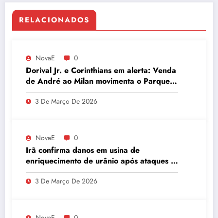
RELACIONADOS
NovaE
0
Dorival Jr. e Corinthians em alerta: Venda
de André ao Milan movimenta o Parque
São Jorge
3 De Março De 2026
NovaE
0
Irã confirma danos em usina de
enriquecimento de urânio após ataques e
embaixador evita detalhes sobre
3 De Março De 2026
quantidade de urânio enriquecido
NovaE
0