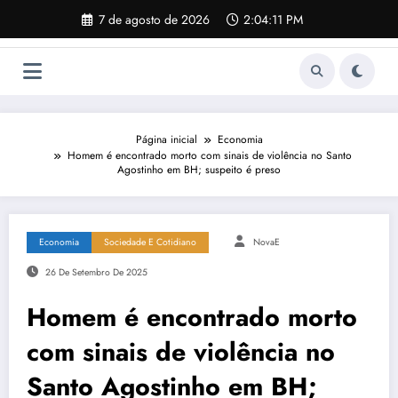
Pular
7 de agosto de 2026
2:04:12 PM
para
o
conteúdo
Página inicial
Economia
Homem é encontrado morto com sinais de violência no Santo
Agostinho em BH; suspeito é preso
Economia
Sociedade E Cotidiano
NovaE
26 De Setembro De 2025
Homem é encontrado morto
com sinais de violência no
Santo Agostinho em BH;