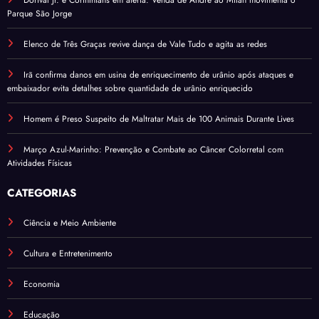
Dorival Jr. e Corinthians em alerta: Venda de André ao Milan movimenta o
Parque São Jorge
Elenco de Três Graças revive dança de Vale Tudo e agita as redes
Irã confirma danos em usina de enriquecimento de urânio após ataques e
embaixador evita detalhes sobre quantidade de urânio enriquecido
Homem é Preso Suspeito de Maltratar Mais de 100 Animais Durante Lives
Março Azul-Marinho: Prevenção e Combate ao Câncer Colorretal com
Atividades Físicas
CATEGORIAS
Ciência e Meio Ambiente
Cultura e Entretenimento
Economia
Educação