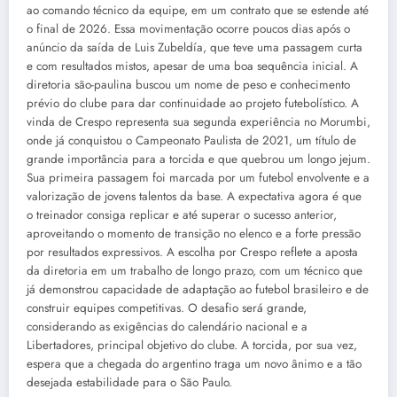
ao comando técnico da equipe, em um contrato que se estende até
o final de 2026. Essa movimentação ocorre poucos dias após o
anúncio da saída de Luis Zubeldía, que teve uma passagem curta
e com resultados mistos, apesar de uma boa sequência inicial. A
diretoria são-paulina buscou um nome de peso e conhecimento
prévio do clube para dar continuidade ao projeto futebolístico. A
vinda de Crespo representa sua segunda experiência no Morumbi,
onde já conquistou o Campeonato Paulista de 2021, um título de
grande importância para a torcida e que quebrou um longo jejum.
Sua primeira passagem foi marcada por um futebol envolvente e a
valorização de jovens talentos da base. A expectativa agora é que
o treinador consiga replicar e até superar o sucesso anterior,
aproveitando o momento de transição no elenco e a forte pressão
por resultados expressivos. A escolha por Crespo reflete a aposta
da diretoria em um trabalho de longo prazo, com um técnico que
já demonstrou capacidade de adaptação ao futebol brasileiro e de
construir equipes competitivas. O desafio será grande,
considerando as exigências do calendário nacional e a
Libertadores, principal objetivo do clube. A torcida, por sua vez,
espera que a chegada do argentino traga um novo ânimo e a tão
desejada estabilidade para o São Paulo.