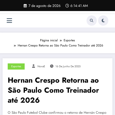
Pular
7 de agosto de 2026
6:14:42 AM
para
o
conteúdo
Página inicial
Esportes
Hernan Crespo Retorna ao São Paulo Como Treinador até 2026
Esportes
NovaE
16 De Junho De 2025
Hernan Crespo Retorna ao
São Paulo Como Treinador
até 2026
O São Paulo Futebol Clube confirmou o retorno de Hernán Crespo