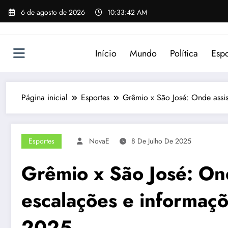
Pular
6 de agosto de 2026
10:33:42 AM
para
o
conteúdo
Início
Mundo
Política
Espo
Página inicial
Esportes
Grêmio x São José: Onde assi
Esportes
NovaE
8 De Julho De 2025
Grêmio x São José: Onde
escalações e informaç
2025