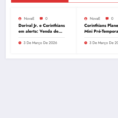
NovaE
0
NovaE
0
Dorival Jr. e Corinthians
Corinthians Plane
em alerta: Venda de
Mini Pré-Tempor
André ao Milan
para Maio e Bus
movimenta o Parque
Recuperar Elenc
3 De Março De 2026
3 De Março De 2
São Jorge
Desempenho