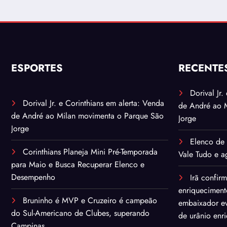
ESPORTES
RECENTE
Dorival Jr
Dorival Jr. e Corinthians em alerta: Venda
de André ao 
de André ao Milan movimenta o Parque São
Jorge
Jorge
Elenco de 
Corinthians Planeja Mini Pré-Temporada
Vale Tudo e ag
para Maio e Busca Recuperar Elenco e
Desempenho
Irã confir
enriqueciment
Bruninho é MVP e Cruzeiro é campeão
embaixador ev
do Sul-Americano de Clubes, superando
de urânio enr
Campinas