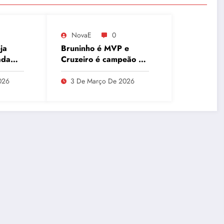
NovaE
0
ja
Bruninho é MVP e
ada
Cruzeiro é campeão do
ca
Sul-Americano de
o e
Clubes, superando
026
3 De Março De 2026
Campinas