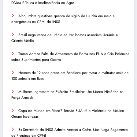
Dívida Pública e Inadimplência no Agro
Alcolumbre questiona quebra de sigilo de Lulinha em meio a
divergências na CPMI do INSS
Brasil nega venda de urânio ao Irã; boatos associam Ucrânia e
Oriente Médio
Trump Admite Falta de Armamento de Ponta nos EUA e Cria Polêmica
sobre Suprimentos para Guerra
Homem de 19 anos preso em Fortaleza por matar e maltratar mais de
100 animais em lives
Mulheres Ingressam no Exército Brasileiro: Um Marco Histórico na
Força Armada
Copa do Mundo em Risco? Tensão EUA-Irã e Violência no México
Geram Incertezas
Ex-Secretária do INSS Admite Acesso a Cofre, Mas Nega Pagamento
de Propinas em CPMI