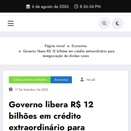
Pular
6 de agosto de 2026
8:36:55 PM
para
o
conteúdo
Página inicial
Economia
Governo libera R$ 12 bilhões em crédito extraordinário para
renegociação de dívidas rurais
Ciência E Meio Ambiente
Economia
NovaE
17 De Setembro De 2025
Governo libera R$ 12
bilhões em crédito
extraordinário para