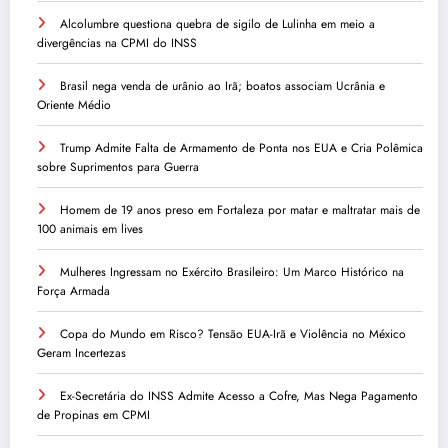
Alcolumbre questiona quebra de sigilo de Lulinha em meio a
divergências na CPMI do INSS
Brasil nega venda de urânio ao Irã; boatos associam Ucrânia e
Oriente Médio
Trump Admite Falta de Armamento de Ponta nos EUA e Cria Polêmica
sobre Suprimentos para Guerra
Homem de 19 anos preso em Fortaleza por matar e maltratar mais de
100 animais em lives
Mulheres Ingressam no Exército Brasileiro: Um Marco Histórico na
Força Armada
Copa do Mundo em Risco? Tensão EUA-Irã e Violência no México
Geram Incertezas
Ex-Secretária do INSS Admite Acesso a Cofre, Mas Nega Pagamento
de Propinas em CPMI