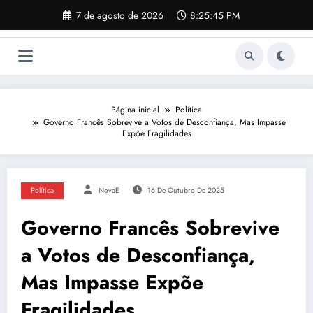
Pular
7 de agosto de 2026
8:25:46 PM
para
o
conteúdo
Página inicial
Política
Governo Francês Sobrevive a Votos de Desconfiança, Mas Impasse
Expõe Fragilidades
Política
NovaE
16 De Outubro De 2025
Governo Francês Sobrevive
a Votos de Desconfiança,
Mas Impasse Expõe
Fragilidades