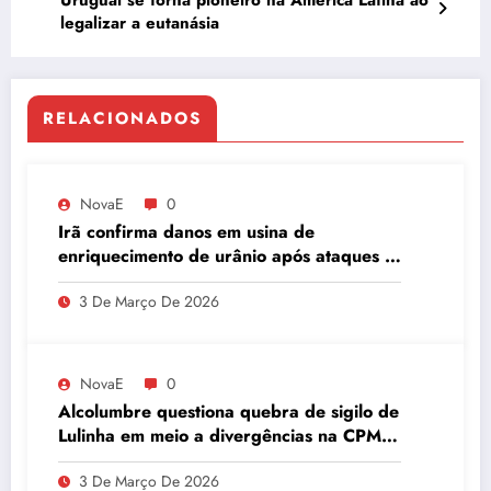
legalizar a eutanásia
RELACIONADOS
NovaE
0
Irã confirma danos em usina de
enriquecimento de urânio após ataques e
embaixador evita detalhes sobre
3 De Março De 2026
quantidade de urânio enriquecido
NovaE
0
Alcolumbre questiona quebra de sigilo de
Lulinha em meio a divergências na CPMI
do INSS
3 De Março De 2026