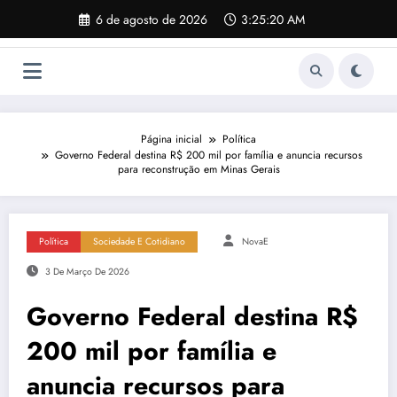
Pular
6 de agosto de 2026
3:25:21 AM
para
o
conteúdo
Página inicial
Política
Governo Federal destina R$ 200 mil por família e anuncia recursos
para reconstrução em Minas Gerais
Política
Sociedade E Cotidiano
NovaE
3 De Março De 2026
Governo Federal destina R$
200 mil por família e
anuncia recursos para