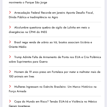
movimenta o Parque São Jorge
Arrecadação Federal Recorde em Janeiro Aponta Desafio Fiscal,
Dívida Pública e Inadimplência no Agro
Alcolumbre questiona quebra de sigilo de Lulinha em meio a
divergências na CPMI do INSS
Brasil nega venda de urânio ao Irã; boatos associam Ucrânia e
Oriente Médio
Trump Admite Falta de Armamento de Ponta nos EUA e Cria Polêmica
sobre Suprimentos para Guerra
Homem de 19 anos preso em Fortaleza por matar e maltratar mais de
100 animais em lives
Mulheres Ingressam no Exército Brasileiro: Um Marco Histórico na
Força Armada
Copa do Mundo em Risco? Tensão EUA-Irã e Violência no México
Geram Incertezas