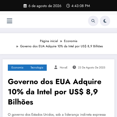
Pular
6 de agosto de 2026
4:43:08 PM
para
o
conteúdo
Página inicial
Economia
Governo dos EUA Adquire 10% da Intel por US$ 8,9 Bilhões
Economia
Tecnologia
NovaE
23 De Agosto De 2025
Governo dos EUA Adquire
10% da Intel por US$ 8,9
Bilhões
O governo dos Estados Unidos, sob a liderança indireta expressa