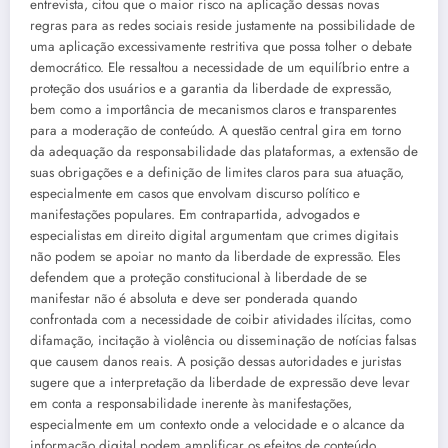
entrevista, citou que o maior risco na aplicação dessas novas
regras para as redes sociais reside justamente na possibilidade de
uma aplicação excessivamente restritiva que possa tolher o debate
democrático. Ele ressaltou a necessidade de um equilíbrio entre a
proteção dos usuários e a garantia da liberdade de expressão,
bem como a importância de mecanismos claros e transparentes
para a moderação de conteúdo. A questão central gira em torno
da adequação da responsabilidade das plataformas, a extensão de
suas obrigações e a definição de limites claros para sua atuação,
especialmente em casos que envolvam discurso político e
manifestações populares. Em contrapartida, advogados e
especialistas em direito digital argumentam que crimes digitais
não podem se apoiar no manto da liberdade de expressão. Eles
defendem que a proteção constitucional à liberdade de se
manifestar não é absoluta e deve ser ponderada quando
confrontada com a necessidade de coibir atividades ilícitas, como
difamação, incitação à violência ou disseminação de notícias falsas
que causem danos reais. A posição dessas autoridades e juristas
sugere que a interpretação da liberdade de expressão deve levar
em conta a responsabilidade inerente às manifestações,
especialmente em um contexto onde a velocidade e o alcance da
informação digital podem amplificar os efeitos de conteúdo