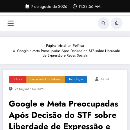
Pular
7 de agosto de 2026
11:23:56 AM
para
o
conteúdo
Página inicial
Política
Google e Meta Preocupadas Após Decisão do STF sobre Liberdade
de Expressão e Redes Sociais
Política
Sociedade E Cotidiano
Tecnologia
NovaE
27 De Junho De 2025
Google e Meta Preocupadas
Após Decisão do STF sobre
Liberdade de Expressão e