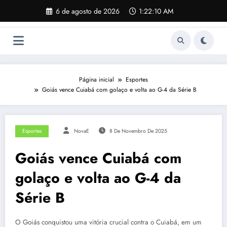
Pular
6 de agosto de 2026
1:22:11 AM
para
o
conteúdo
Página inicial
Esportes
Goiás vence Cuiabá com golaço e volta ao G-4 da Série B
Esportes
NovaE
8 De Novembro De 2025
Goiás vence Cuiabá com
golaço e volta ao G-4 da
Série B
O Goiás conquistou uma vitória crucial contra o Cuiabá, em um