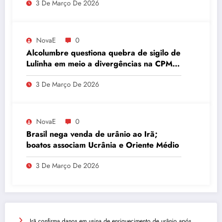
3 De Março De 2026
quantidade de urânio enriquecido
NovaE
0
Alcolumbre questiona quebra de sigilo de
Lulinha em meio a divergências na CPMI
do INSS
3 De Março De 2026
NovaE
0
Brasil nega venda de urânio ao Irã;
boatos associam Ucrânia e Oriente Médio
3 De Março De 2026
Irã confirma danos em usina de enriquecimento de urânio após