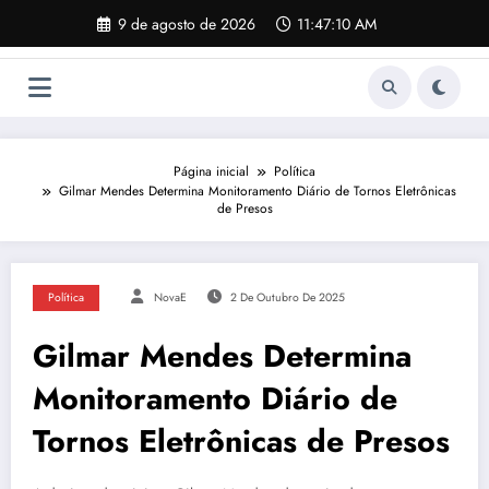
Pular
9 de agosto de 2026
11:47:11 AM
para
o
conteúdo
Página inicial
Política
Gilmar Mendes Determina Monitoramento Diário de Tornos Eletrônicas
de Presos
Política
NovaE
2 De Outubro De 2025
Gilmar Mendes Determina
Monitoramento Diário de
Tornos Eletrônicas de Presos