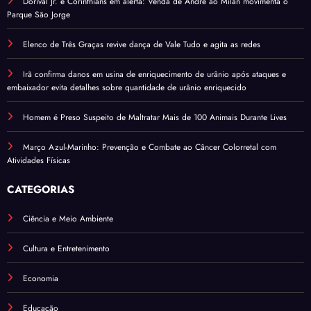
Dorival Jr. e Corinthians em alerta: Venda de André ao Milan movimenta o
Parque São Jorge
Elenco de Três Graças revive dança de Vale Tudo e agita as redes
Irã confirma danos em usina de enriquecimento de urânio após ataques e
embaixador evita detalhes sobre quantidade de urânio enriquecido
Homem é Preso Suspeito de Maltratar Mais de 100 Animais Durante Lives
Março Azul-Marinho: Prevenção e Combate ao Câncer Colorretal com
Atividades Físicas
CATEGORIAS
Ciência e Meio Ambiente
Cultura e Entretenimento
Economia
Educação