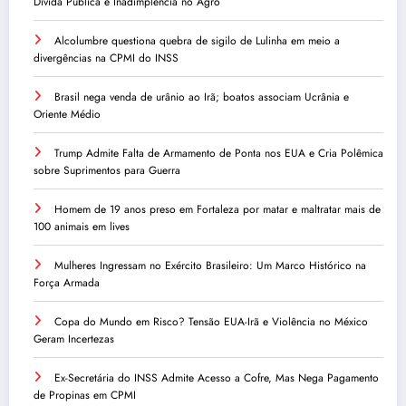
Dívida Pública e Inadimplência no Agro
Alcolumbre questiona quebra de sigilo de Lulinha em meio a
divergências na CPMI do INSS
Brasil nega venda de urânio ao Irã; boatos associam Ucrânia e
Oriente Médio
Trump Admite Falta de Armamento de Ponta nos EUA e Cria Polêmica
sobre Suprimentos para Guerra
Homem de 19 anos preso em Fortaleza por matar e maltratar mais de
100 animais em lives
Mulheres Ingressam no Exército Brasileiro: Um Marco Histórico na
Força Armada
Copa do Mundo em Risco? Tensão EUA-Irã e Violência no México
Geram Incertezas
Ex-Secretária do INSS Admite Acesso a Cofre, Mas Nega Pagamento
de Propinas em CPMI