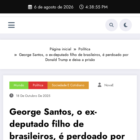
Pular
6 de agosto de 2026
4:38:56 PM
para
o
conteúdo
Página inicial
Política
George Santos, o ex-deputado filho de brasileiros, é perdoado por
Donald Trump e deixa a prisão
Mundo
Política
Sociedade E Cotidiano
NovaE
18 De Outubro De 2025
George Santos, o ex-
deputado filho de
brasileiros, é perdoado por