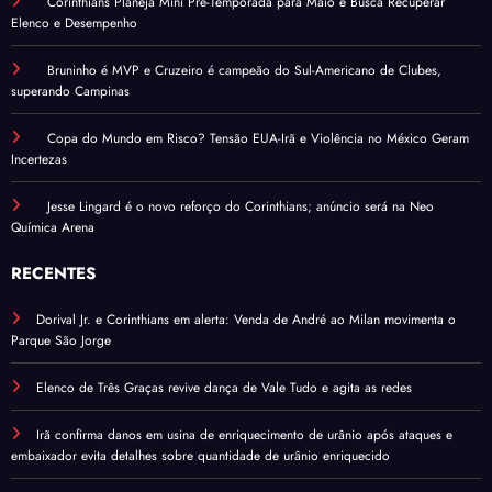
Corinthians Planeja Mini Pré-Temporada para Maio e Busca Recuperar
Elenco e Desempenho
Bruninho é MVP e Cruzeiro é campeão do Sul-Americano de Clubes,
superando Campinas
Copa do Mundo em Risco? Tensão EUA-Irã e Violência no México Geram
Incertezas
Jesse Lingard é o novo reforço do Corinthians; anúncio será na Neo
Química Arena
RECENTES
Dorival Jr. e Corinthians em alerta: Venda de André ao Milan movimenta o
Parque São Jorge
Elenco de Três Graças revive dança de Vale Tudo e agita as redes
Irã confirma danos em usina de enriquecimento de urânio após ataques e
embaixador evita detalhes sobre quantidade de urânio enriquecido