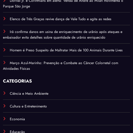
Dorival Jr. e Corinthians em alerta: Venda de André ao Milan movimenta o
Parque São Jorge
Elenco de Três Graças revive dança de Vale Tudo e agita as redes
Irã confirma danos em usina de enriquecimento de urânio após ataques e
embaixador evita detalhes sobre quantidade de urânio enriquecido
Homem é Preso Suspeito de Maltratar Mais de 100 Animais Durante Lives
Março Azul-Marinho: Prevenção e Combate ao Câncer Colorretal com
Atividades Físicas
CATEGORIAS
Ciência e Meio Ambiente
Cultura e Entretenimento
Economia
Educação