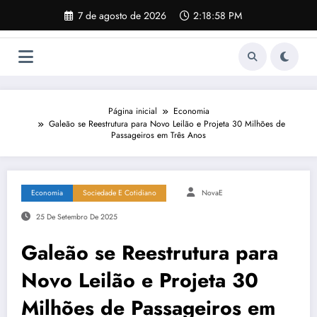
Pular
7 de agosto de 2026
2:18:59 PM
para
o
conteúdo
Página inicial
Economia
Galeão se Reestrutura para Novo Leilão e Projeta 30 Milhões de
Passageiros em Três Anos
Economia
Sociedade E Cotidiano
NovaE
25 De Setembro De 2025
Galeão se Reestrutura para
Novo Leilão e Projeta 30
Milhões de Passageiros em