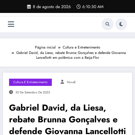
Pular
8 de agosto de 2026
6:10:31 AM
para
o
conteúdo
Página inicial
Cultura e Entretenimento
Gabriel David, da Liesa, rebate Brunna Gonçalves e defende Giovanna
Lancellotti em polêmica com a Beija-Flor
Cultura E Entretenimento
NovaE
30 De Setembro De 2025
Gabriel David, da Liesa,
rebate Brunna Gonçalves e
defende Giovanna Lancellotti