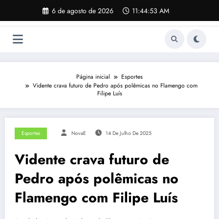
Pular
6 de agosto de 2026
11:44:54 AM
para
o
conteúdo
Página inicial
Esportes
Vidente crava futuro de Pedro após polêmicas no Flamengo com
Filipe Luís
Esportes
NovaE
14 De Julho De 2025
Vidente crava futuro de
Pedro após polêmicas no
Flamengo com Filipe Luís