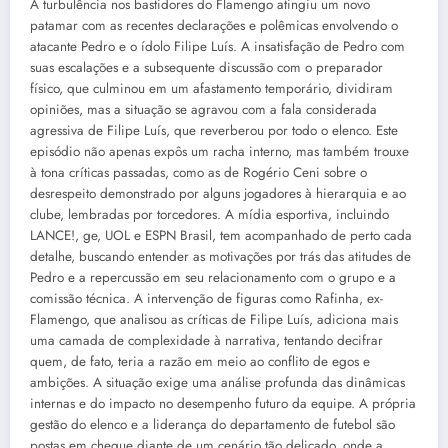
A turbulência nos bastidores do Flamengo atingiu um novo
patamar com as recentes declarações e polêmicas envolvendo o
atacante Pedro e o ídolo Filipe Luís. A insatisfação de Pedro com
suas escalações e a subsequente discussão com o preparador
físico, que culminou em um afastamento temporário, dividiram
opiniões, mas a situação se agravou com a fala considerada
agressiva de Filipe Luís, que reverberou por todo o elenco. Este
episódio não apenas expôs um racha interno, mas também trouxe
à tona críticas passadas, como as de Rogério Ceni sobre o
desrespeito demonstrado por alguns jogadores à hierarquia e ao
clube, lembradas por torcedores. A mídia esportiva, incluindo
LANCE!, ge, UOL e ESPN Brasil, tem acompanhado de perto cada
detalhe, buscando entender as motivações por trás das atitudes de
Pedro e a repercussão em seu relacionamento com o grupo e a
comissão técnica. A intervenção de figuras como Rafinha, ex-
Flamengo, que analisou as críticas de Filipe Luís, adiciona mais
uma camada de complexidade à narrativa, tentando decifrar
quem, de fato, teria a razão em meio ao conflito de egos e
ambições. A situação exige uma análise profunda das dinâmicas
internas e do impacto no desempenho futuro da equipe. A própria
gestão do elenco e a liderança do departamento de futebol são
postas em cheque diante de um cenário tão delicado, onde a