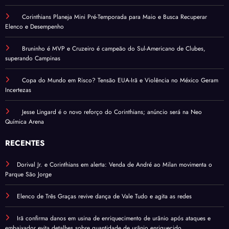
Corinthians Planeja Mini Pré-Temporada para Maio e Busca Recuperar
Elenco e Desempenho
Bruninho é MVP e Cruzeiro é campeão do Sul-Americano de Clubes,
superando Campinas
Copa do Mundo em Risco? Tensão EUA-Irã e Violência no México Geram
Incertezas
Jesse Lingard é o novo reforço do Corinthians; anúncio será na Neo
Química Arena
RECENTES
Dorival Jr. e Corinthians em alerta: Venda de André ao Milan movimenta o
Parque São Jorge
Elenco de Três Graças revive dança de Vale Tudo e agita as redes
Irã confirma danos em usina de enriquecimento de urânio após ataques e
embaixador evita detalhes sobre quantidade de urânio enriquecido