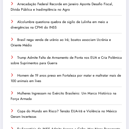
Arrecadação Federal Recorde em Janeiro Aponta Desafio Fiscal,
Dívida Pública e Inadimplência no Agro
Alcolumbre questiona quebra de sigilo de Lulinha em meio a
divergências na CPMI do INSS
Brasil nega venda de urânio ao Irã; boatos associam Ucrânia e
Oriente Médio
Trump Admite Falta de Armamento de Ponta nos EUA e Cria Polêmica
sobre Suprimentos para Guerra
Homem de 19 anos preso em Fortaleza por matar e maltratar mais de
100 animais em lives
Mulheres Ingressam no Exército Brasileiro: Um Marco Histórico na
Força Armada
Copa do Mundo em Risco? Tensão EUA-Irã e Violência no México
Geram Incertezas
Ex-Secretária do INSS Admite Acesso a Cofre, Mas Nega Pagamento