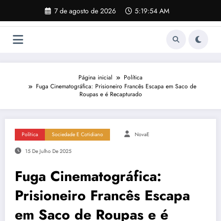
Pular
7 de agosto de 2026
5:19:55 AM
para
o
conteúdo
Página inicial
Política
Fuga Cinematográfica: Prisioneiro Francês Escapa em Saco de
Roupas e é Recapturado
Política
Sociedade E Cotidiano
NovaE
15 De Julho De 2025
Fuga Cinematográfica:
Prisioneiro Francês Escapa
em Saco de Roupas e é