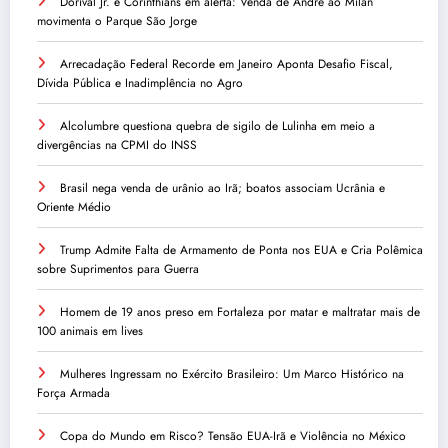
Dorival Jr. e Corinthians em alerta: Venda de André ao Milan
movimenta o Parque São Jorge
Arrecadação Federal Recorde em Janeiro Aponta Desafio Fiscal,
Dívida Pública e Inadimplência no Agro
Alcolumbre questiona quebra de sigilo de Lulinha em meio a
divergências na CPMI do INSS
Brasil nega venda de urânio ao Irã; boatos associam Ucrânia e
Oriente Médio
Trump Admite Falta de Armamento de Ponta nos EUA e Cria Polêmica
sobre Suprimentos para Guerra
Homem de 19 anos preso em Fortaleza por matar e maltratar mais de
100 animais em lives
Mulheres Ingressam no Exército Brasileiro: Um Marco Histórico na
Força Armada
Copa do Mundo em Risco? Tensão EUA-Irã e Violência no México