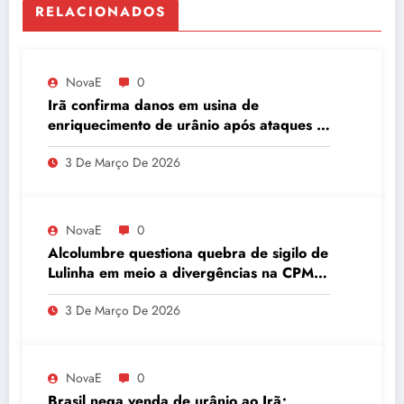
RELACIONADOS
NovaE
0
Irã confirma danos em usina de
enriquecimento de urânio após ataques e
embaixador evita detalhes sobre
3 De Março De 2026
quantidade de urânio enriquecido
NovaE
0
Alcolumbre questiona quebra de sigilo de
Lulinha em meio a divergências na CPMI
do INSS
3 De Março De 2026
NovaE
0
Brasil nega venda de urânio ao Irã;