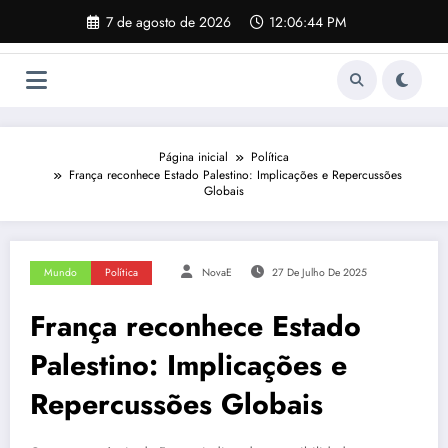
Pular
7 de agosto de 2026
12:06:45 PM
para
o
conteúdo
Página inicial
Política
França reconhece Estado Palestino: Implicações e Repercussões
Globais
Mundo
Política
NovaE
27 De Julho De 2025
França reconhece Estado
Palestino: Implicações e
Repercussões Globais