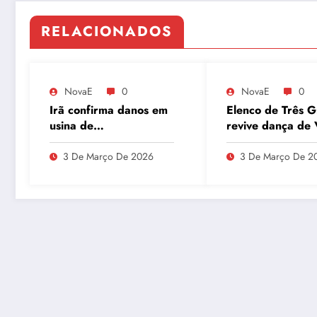
RELACIONADOS
NovaE
0
NovaE
0
Irã confirma danos em
Elenco de Três G
usina de
revive dança de 
enriquecimento de
Tudo e agita as 
urânio após ataques e
3 De Março De 2026
3 De Março De 2
embaixador evita
detalhes sobre
quantidade de urânio
enriquecido