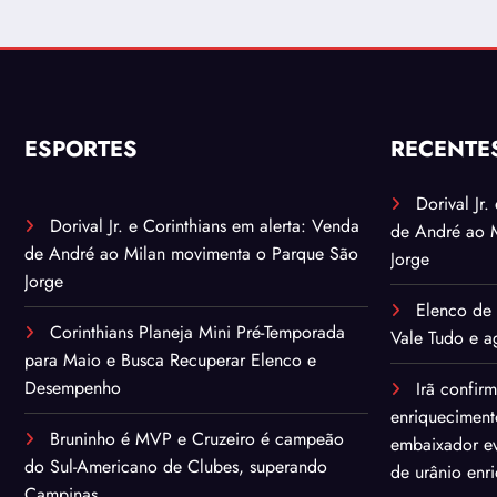
ESPORTES
RECENTE
Dorival Jr
Dorival Jr. e Corinthians em alerta: Venda
de André ao 
de André ao Milan movimenta o Parque São
Jorge
Jorge
Elenco de 
Corinthians Planeja Mini Pré-Temporada
Vale Tudo e ag
para Maio e Busca Recuperar Elenco e
Desempenho
Irã confir
enriqueciment
Bruninho é MVP e Cruzeiro é campeão
embaixador ev
do Sul-Americano de Clubes, superando
de urânio enr
Campinas