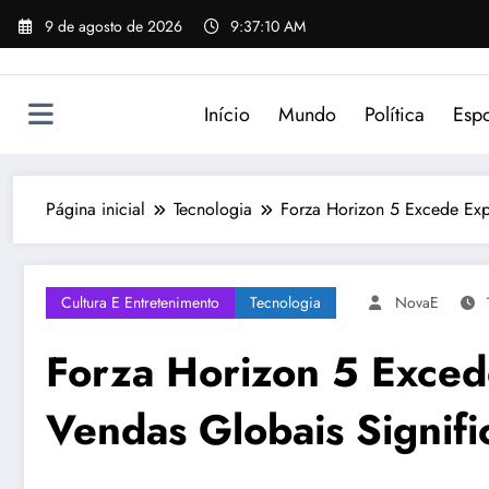
Pular
9 de agosto de 2026
9:37:10 AM
para
o
conteúdo
Início
Mundo
Política
Espo
Página inicial
Tecnologia
Forza Horizon 5 Excede Expe
Cultura E Entretenimento
Tecnologia
NovaE
Forza Horizon 5 Exced
Vendas Globais Signifi