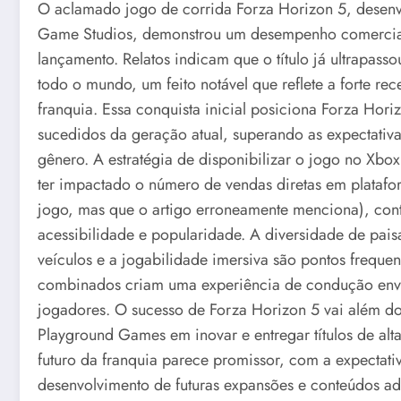
O aclamado jogo de corrida Forza Horizon 5, desen
Game Studios, demonstrou um desempenho comercial
lançamento. Relatos indicam que o título já ultrapas
todo o mundo, um feito notável que reflete a forte re
franquia. Essa conquista inicial posiciona Forza Ho
sucedidos da geração atual, superando as expectativ
gênero. A estratégia de disponibilizar o jogo no Xb
ter impactado o número de vendas diretas em platafo
jogo, mas que o artigo erroneamente menciona), cont
acessibilidade e popularidade. A diversidade de pai
veículos e a jogabilidade imersiva são pontos frequen
combinados criam uma experiência de condução envolv
jogadores. O sucesso de Forza Horizon 5 vai além d
Playground Games em inovar e entregar títulos de a
futuro da franquia parece promissor, com a expectati
desenvolvimento de futuras expansões e conteúdos ad