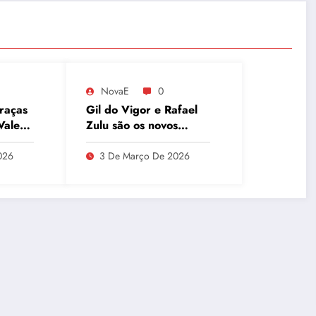
NovaE
0
raças
Gil do Vigor e Rafael
Vale
Zulu são os novos
redes
integrantes do Papo de
Segunda no GNT
026
3 De Março De 2026